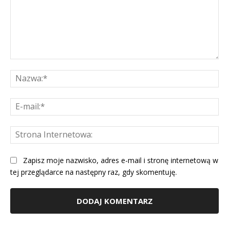
Komentarz:
Na
E-
mai
St
Int
Zapisz moje nazwisko, adres e-mail i stronę internetową w
tej przeglądarce na następny raz, gdy skomentuję.
Alternative: