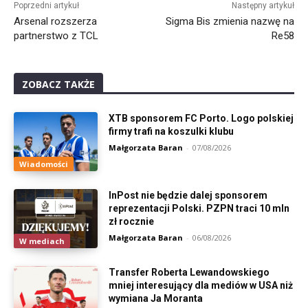
Poprzedni artykuł
Następny artykuł
Arsenal rozszerza
Sigma Bis zmienia nazwę na
partnerstwo z TCL
Re58
ZOBACZ TAKŻE
XTB sponsorem FC Porto. Logo polskiej
firmy trafi na koszulki klubu
Małgorzata Baran
-
07/08/2026
Wiadomości
InPost nie będzie dalej sponsorem
reprezentacji Polski. PZPN traci 10 mln
zł rocznie
Małgorzata Baran
-
06/08/2026
W mediach
Transfer Roberta Lewandowskiego
mniej interesujący dla mediów w USA niż
wymiana Ja Moranta