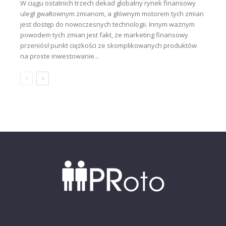
W ciągu ostatnich trzech dekad globalny rynek finansowy
uległ gwałtownym zmianom, a głównym motorem tych zmian
jest dostęp do nowoczesnych technologii. Innym ważnym
powodem tych zmian jest fakt, że marketing finansowy
przeniósł punkt ciężkości ze skomplikowanych produktów
na proste inwestowanie...