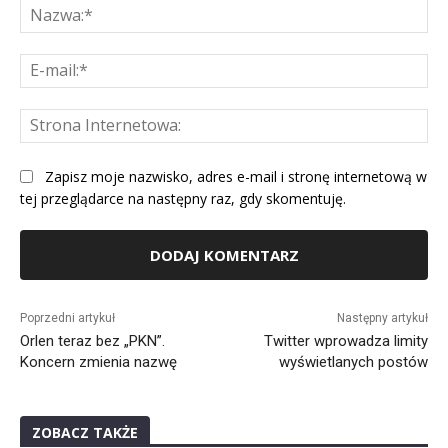
Na
E-
mai
St
Int
Zapisz moje nazwisko, adres e-mail i stronę internetową w
tej przeglądarce na następny raz, gdy skomentuję.
Alternative:
Poprzedni artykuł
Następny artykuł
Orlen teraz bez „PKN”.
Twitter wprowadza limity
Koncern zmienia nazwę
wyświetlanych postów
ZOBACZ TAKŻE