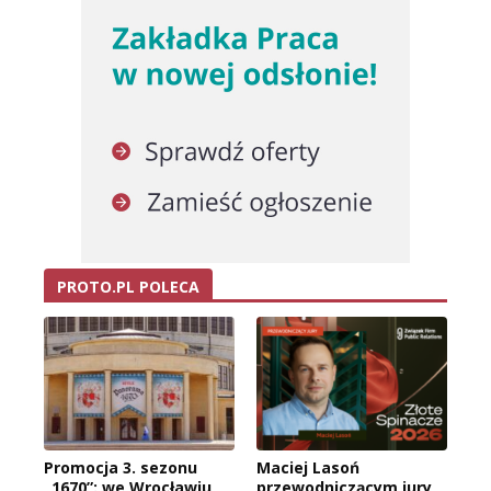
PROTO.PL POLECA
Promocja 3. sezonu
Maciej Lasoń
„1670”: we Wrocławiu
przewodniczącym jury