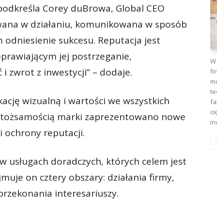
 podkreśla Corey duBrowa, Global CEO
owana w działaniu, komunikowana w sposób
m odniesienie sukcesu. Reputacja jest
prawiającym jej postrzeganie,
W 
 zwrot z inwestycji” – dodaje.
fi
mo
te
ację wizualną i wartości we wszystkich
fa
ci
a tożsamością marki zaprezentowano nowe
in
 ochrony reputacji.
 usługach doradczych, których celem jest
muje on cztery obszary: działania firmy,
przekonania interesariuszy.