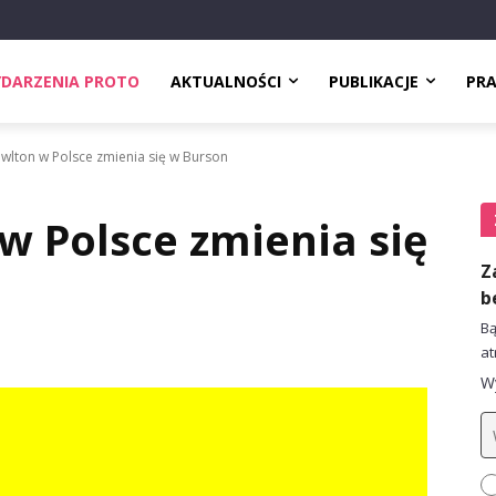
DARZENIA PROTO
AKTUALNOŚCI
PUBLIKACJE
PR
owlton w Polsce zmienia się w Burson
w Polsce zmienia się
Z
b
Bą
at
Wy