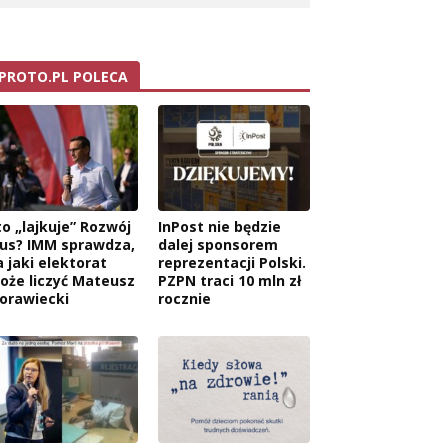
PROTO.PL POLECA
to „lajkuje” Rozwój
InPost nie będzie
lus? IMM sprawdza,
dalej sponsorem
a jaki elektorat
reprezentacji Polski.
oże liczyć Mateusz
PZPN traci 10 mln zł
orawiecki
rocznie