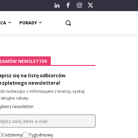
ACA
PORADY
ZAMÓW NEWSLETTER
apisz się na listę odbiorców
ezpłatnego newslettera!
dź na bieżąco z informacjami z branży, zyskaj
rakcyjne rabaty.
bierz newsletter:
Codzienny
Tygodniowy