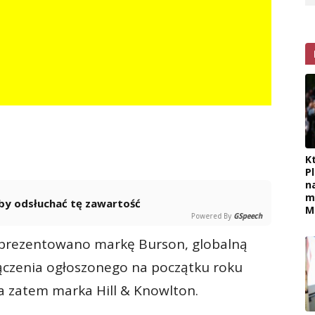
K
P
n
m
 aby odsłuchać tę zawartość
M
Powered By
GSpeech
zaprezentowano markę Burson, globalną
łączenia ogłoszonego na początku roku
ka zatem marka Hill & Knowlton.