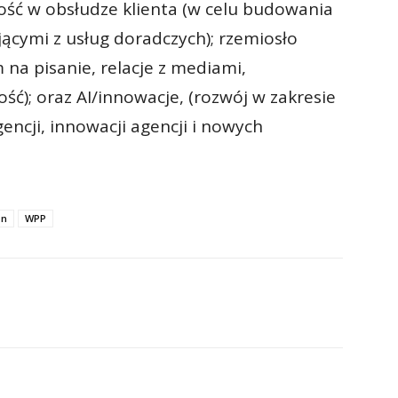
ość w obsłudze klienta (w celu budowania
ającymi z usług doradczych); rzemiosło
 na pisanie, relacje z mediami,
ść); oraz AI/innowacje, (rozwój w zakresie
igencji, innowacji agencji i nowych
on
WPP