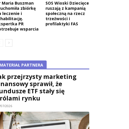
r Maria Buszman
SOS Wioski Dziecięce
ruchomiła zbiórkę
ruszają z kampanią
 leczenie i
społeczną na rzecz
habilitację.
trzeźwości i
kspertka PR
profilaktyki FAS
otrzebuje wsparcia
MATERIAŁ PARTNERA
ak przejrzysty marketing
inansowy sprawił, że
undusze ETF stały się
rólami rynku
/07/2026