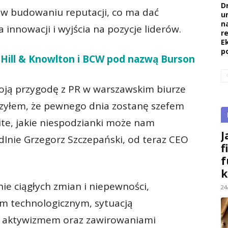
D
 w budowaniu reputacji, co ma dać
u
na
nnowacji i wyjścia na pozycje liderów.
re
E
p
 Hill & Knowlton i BCW pod nazwą Burson
oją przygodę z PR w warszawskim biurze
rzyłem, że pewnego dnia zostanę szefem
ite, jakie niespodzianki może nam
J
edInie Grzegorz Szczepański, od teraz CEO
f
f
k
anie ciągłych zmian i niepewności,
24
 technologicznym, sytuacją
m aktywizmem oraz zawirowaniami