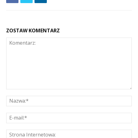
ZOSTAW KOMENTARZ
Komentarz:
Na
E-
mai
St