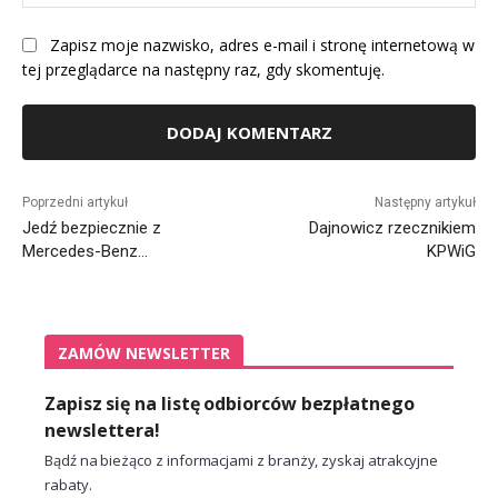
Int
Zapisz moje nazwisko, adres e-mail i stronę internetową w
tej przeglądarce na następny raz, gdy skomentuję.
Alternative:
Poprzedni artykuł
Następny artykuł
Jedź bezpiecznie z
Dajnowicz rzecznikiem
Mercedes-Benz…
KPWiG
ZAMÓW NEWSLETTER
Zapisz się na listę odbiorców bezpłatnego
newslettera!
Bądź na bieżąco z informacjami z branży, zyskaj atrakcyjne
rabaty.