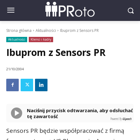
Strona główna
Aktualności
Ibuprom z Sensors PR
Aktualności
Klienci i kadry
Ibuprom z Sensors PR
21/10/2004
Naciśnij przycisk odtwarzania, aby odsłuchać
tę zawartość
Powered By
GSpeech
Sensors PR będzie współpracować z firmą