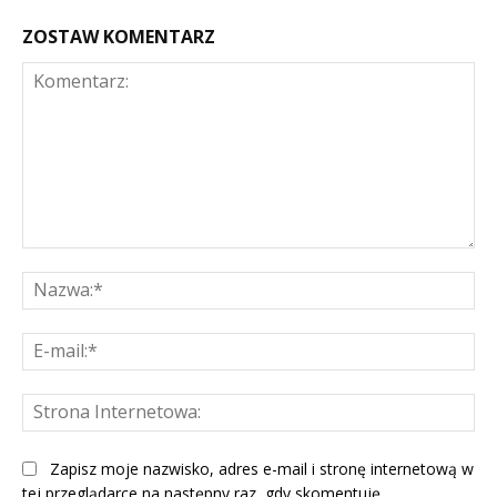
ZOSTAW KOMENTARZ
Komentarz:
Na
E-
mai
St
Int
Zapisz moje nazwisko, adres e-mail i stronę internetową w
tej przeglądarce na następny raz, gdy skomentuję.