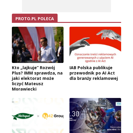
PROTO.PL POLECA
Kto „lajkuje” Rozwój
IAB Polska publikuje
Plus? IMM sprawdza, na
przewodnik po AI Act
jaki elektorat może
dla branży reklamowej
liczyć Mateusz
Morawiecki