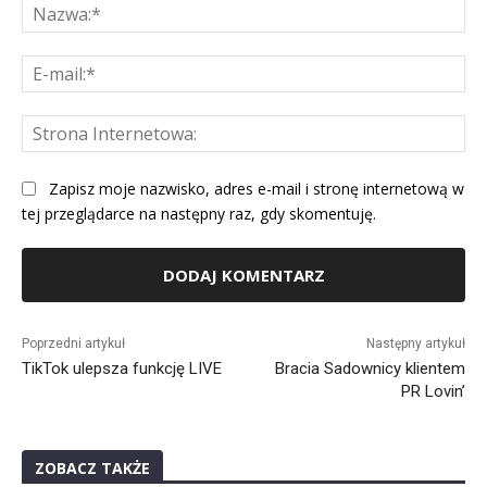
Na
E-
mai
St
Int
Zapisz moje nazwisko, adres e-mail i stronę internetową w
tej przeglądarce na następny raz, gdy skomentuję.
Alternative:
Poprzedni artykuł
Następny artykuł
TikTok ulepsza funkcję LIVE
Bracia Sadownicy klientem
PR Lovin’
ZOBACZ TAKŻE