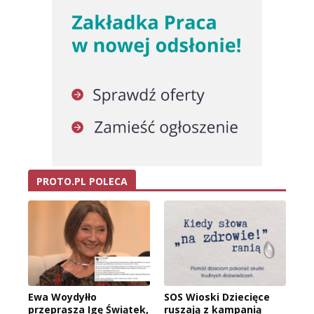
PROTO.PL POLECA
Ewa Woydyłło
SOS Wioski Dziecięce
przeprasza Igę Świątek,
ruszają z kampanią