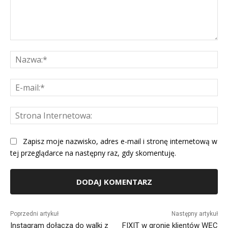
Komentarz:
Na
E-
mai
St
Int
Zapisz moje nazwisko, adres e-mail i stronę internetową w
tej przeglądarce na następny raz, gdy skomentuję.
Alternative:
Poprzedni artykuł
Następny artykuł
Instagram dołącza do walki z
FIXIT w gronie klientów WĘC