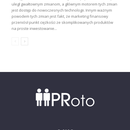
uległ gwałtownym zmianom, a głównym motorem tych zmian
jest dostęp do nowoczesnych technologii. Innym ważnym
powodem tych zmian jest fakt, że marketing finansowy
przeniósł punkt ciężkości ze skomplikowanych produktów
na proste inwestowanie...