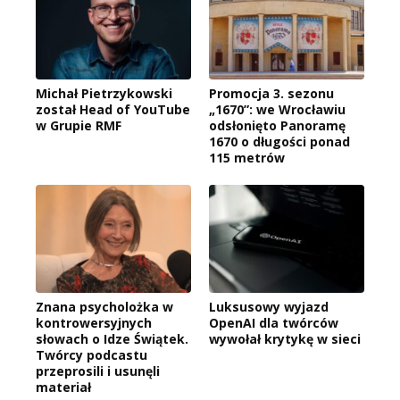
Michał Pietrzykowski
Promocja 3. sezonu
został Head of YouTube
„1670”: we Wrocławiu
w Grupie RMF
odsłonięto Panoramę
1670 o długości ponad
115 metrów
Znana psycholożka w
Luksusowy wyjazd
kontrowersyjnych
OpenAI dla twórców
słowach o Idze Świątek.
wywołał krytykę w sieci
Twórcy podcastu
przeprosili i usunęli
materiał