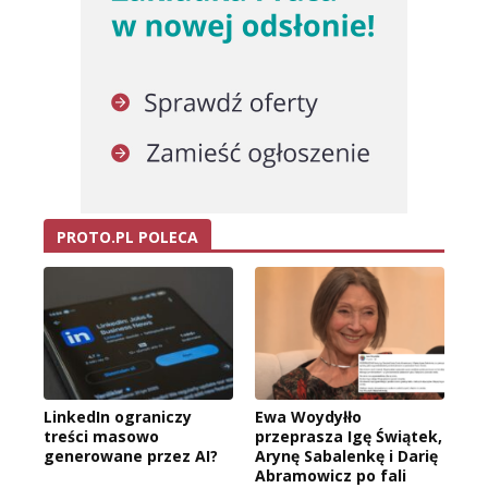
PROTO.PL POLECA
LinkedIn ograniczy
Ewa Woydyłło
treści masowo
przeprasza Igę Świątek,
generowane przez AI?
Arynę Sabalenkę i Darię
Abramowicz po fali