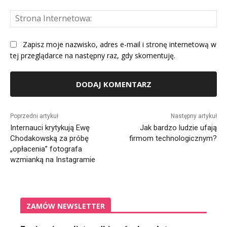
St
Int
Zapisz moje nazwisko, adres e-mail i stronę internetową w
tej przeglądarce na następny raz, gdy skomentuję.
Alternative:
Poprzedni artykuł
Następny artykuł
Internauci krytykują Ewę
Jak bardzo ludzie ufają
Chodakowską za próbę
firmom technologicznym?
„opłacenia” fotografa
wzmianką na Instagramie
ZAMÓW NEWSLETTER