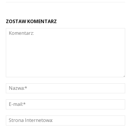
ZOSTAW KOMENTARZ
Komentarz:
Na
E-
mai
St
Int