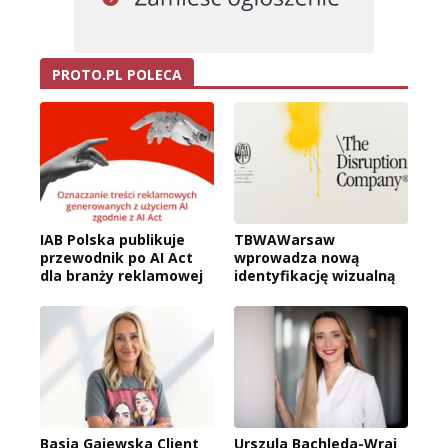
PROTO.PL POLECA
IAB Polska publikuje
TBWAWarsaw
przewodnik po AI Act
wprowadza nową
dla branży reklamowej
identyfikację wizualną
Basia Gajewska Client
Urszula Bachleda-Wraj