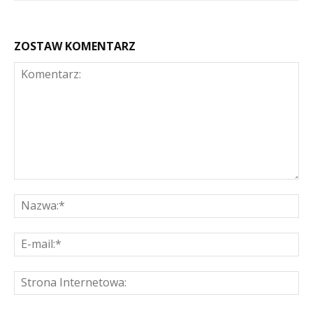
ZOSTAW KOMENTARZ
Komentarz:
Na
E-
mai
St
Int