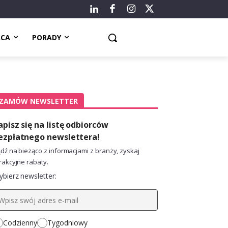
ACA
PORADY
ZAMÓW NEWSLETTER
apisz się na listę odbiorców
ezpłatnego newslettera!
dź na bieżąco z informacjami z branży, zyskaj
rakcyjne rabaty.
bierz newsletter:
Codzienny
Tygodniowy