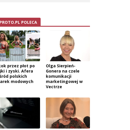
PROTO.PL POLECA
kok przez płot po
Olga Sierpień-
jki i zyski. Afera
Gonera na czele
śród polskich
komunikacji
arek modowych
marketingowej w
Vectrze