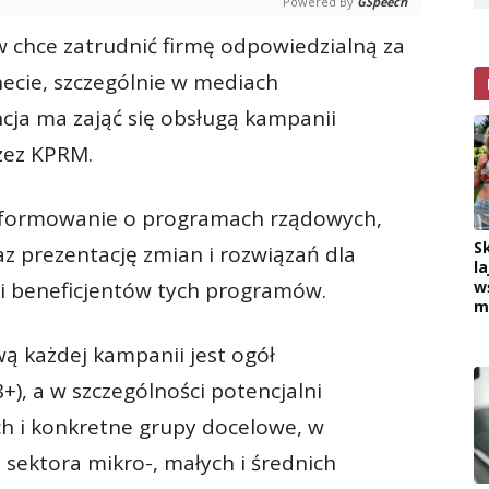
Powered By
GSpeech
w chce zatrudnić firmę odpowiedzialną za
ecie, szczególnie w mediach
ja ma zająć się obsługą kampanii
zez KPRM.
nformowanie o programach rządowych,
S
 prezentację zmian i rozwiązań dla
la
i beneficjentów tych programów.
w
m
ą każdej kampanii jest ogół
), a w szczególności potencjalni
h i konkretne grupy docelowe, w
z sektora mikro-, małych i średnich