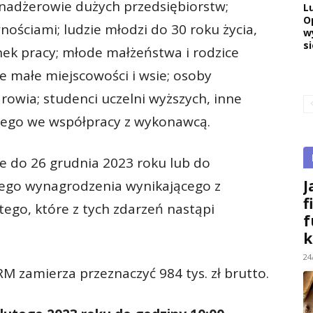
nadżerowie dużych przedsiębiorstw;
L
O
ościami; ludzie młodzi do 30 roku życia,
w
si
ek pracy; młode małżeństwa i rodzice
e małe miejscowości i wsie; osoby
drowia; studenci uczelni wyższych, inne
cego we współpracy z wykonawcą.
ne do 26 grudnia 2023 roku lub do
J
ego wynagrodzenia wynikającego z
f
tego, które z tych zdarzeń nastąpi
f
k
24
 zamierza przeznaczyć 984 tys. zł brutto.