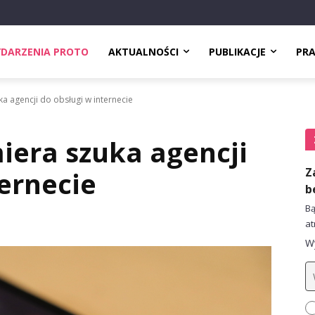
DARZENIA PROTO
AKTUALNOŚCI
PUBLIKACJE
PR
a agencji do obsługi w internecie
iera szuka agencji
Z
ternecie
b
Bą
at
Wy