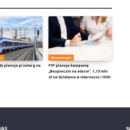
ci
Wiadomości
ty planuje przetarg na
PIP planuje kampanię
„Bezpieczni na etacie”. 1,13 mln
zł na działania w internecie i OOH
NAS
S