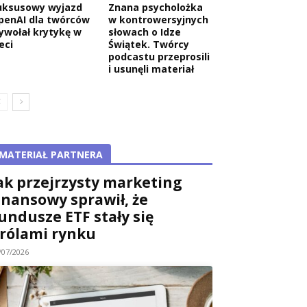
uksusowy wyjazd
Znana psycholożka
penAI dla twórców
w kontrowersyjnych
ywołał krytykę w
słowach o Idze
eci
Świątek. Twórcy
podcastu przeprosili
i usunęli materiał
MATERIAŁ PARTNERA
ak przejrzysty marketing
inansowy sprawił, że
undusze ETF stały się
rólami rynku
/07/2026