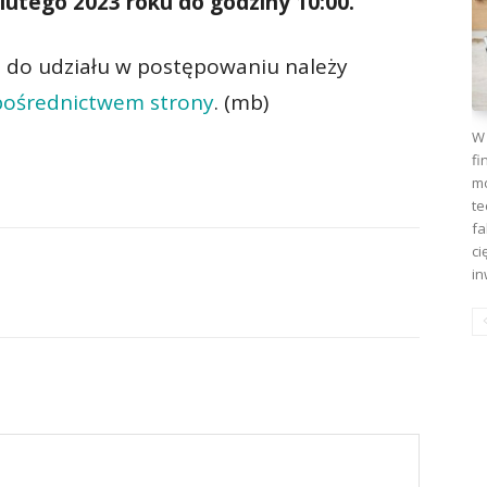
 lutego 2023 roku do godziny 10:00.
e do udziału w postępowaniu należy
pośrednictwem strony
. (mb)
W 
fi
mo
te
fa
ci
in