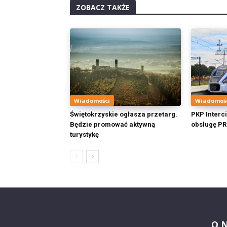
ZOBACZ TAKŻE
Wiadomości
Wiadomoś
Świętokrzyskie ogłasza przetarg.
PKP Interci
Będzie promować aktywną
obsługę PR
turystykę
O 