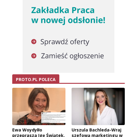
PROTO.PL POLECA
Ewa Woydyłło
Urszula Bachleda-Wraj
przeprasza Igę Świątek,
szefową marketingu w