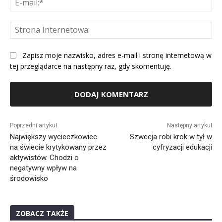
mai
St
Int
Zapisz moje nazwisko, adres e-mail i stronę internetową w
tej przeglądarce na następny raz, gdy skomentuję.
Alternative:
Poprzedni artykuł
Następny artykuł
Największy wycieczkowiec
Szwecja robi krok w tył w
na świecie krytykowany przez
cyfryzacji edukacji
aktywistów. Chodzi o
negatywny wpływ na
środowisko
ZOBACZ TAKŻE