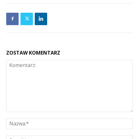
ZOSTAW KOMENTARZ
Komentarz:
Na
E-