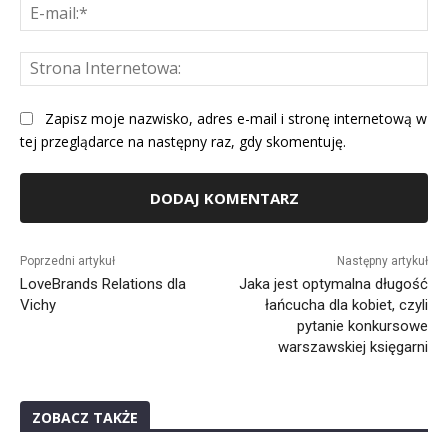
E-
mai
St
Int
Zapisz moje nazwisko, adres e-mail i stronę internetową w
tej przeglądarce na następny raz, gdy skomentuję.
Alternative:
Poprzedni artykuł
Następny artykuł
LoveBrands Relations dla
Jaka jest optymalna długość
Vichy
łańcucha dla kobiet, czyli
pytanie konkursowe
warszawskiej księgarni
ZOBACZ TAKŻE