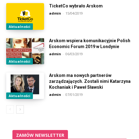
TicketCo wybrało Arskom
admin
-
15/04/2019
Aktualności
Arskom wspiera komunikacyjnie Polish
Economic Forum 2019 w Londynie
admin
-
06/03/2019
Aktualności
Arskom ma nowych partnerów
zarządzających. Zostali nimi Katarzyna
Kochaniak i Paweł Sławski
admin
-
07/01/2019
Aktualności
ZAMÓW NEWSLETTER