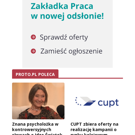
PROTO.PL POLECA
Znana psycholożka w
CUPT zbiera oferty na
kontrowersyjnych
realizację kampanii o
słowach o Idze Świątek.
rynku kolejowym