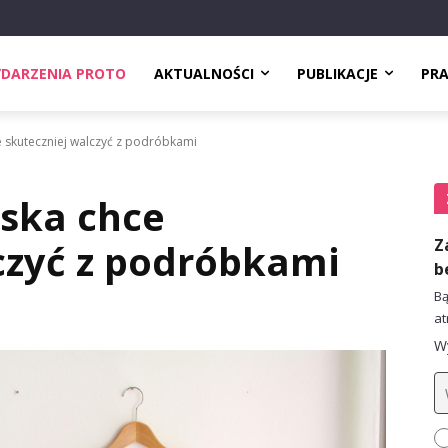
DARZENIA PROTO
AKTUALNOŚCI
PUBLIKACJE
PR
 skuteczniej walczyć z podróbkami
ska chce
Z
czyć z podróbkami
b
Bą
at
Wy