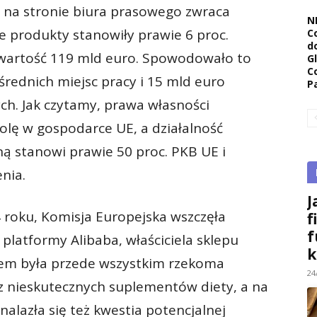
na stronie biura prasowego zwraca
N
 produkty stanowiły prawie 6 proc.
C
d
 wartość 119 mld euro. Spowodowało to
G
C
rednich miejsc pracy i 15 mld euro
P
. Jak czytamy, prawa własności
rolę w gospodarce UE, a działalność
ną stanowi prawie 50 proc. PKB UE i
nia.
J
4 roku, Komisja Europejska wszczęła
f
f
platformy Alibaba, właściciela sklepu
k
em była przede wszystkim rzekoma
24
z nieskutecznych suplementów diety, a na
alazła się też kwestia potencjalnej