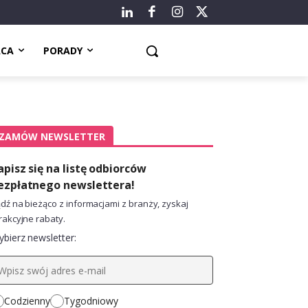
ACA
PORADY
ZAMÓW NEWSLETTER
apisz się na listę odbiorców
ezpłatnego newslettera!
dź na bieżąco z informacjami z branży, zyskaj
rakcyjne rabaty.
bierz newsletter:
Codzienny
Tygodniowy