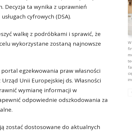
ch. Decyzja ta wynika z uprawnień
usługach cyfrowych (DSA).
eszyć walkę z podróbkami i sprawić, że
W 
 celu wykorzystane zostaną najnowsze
fi
mo
te
fa
ć portal egzekwowania praw własności
ci
 Urząd Unii Europejskiej ds. Własności
in
prawnić wymianę informacji w
apewnić odpowiednie odszkodowania za
alne.
ają zostać dostosowane do aktualnych