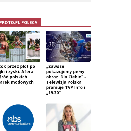
PROTO.PL POLECA
kok przez płot po
„Zawsze
jki i zyski. Afera
pokazujemy pełny
śród polskich
obraz. Dla Ciebie” –
arek modowych
Telewizja Polska
promuje TVP Info i
„19.30”