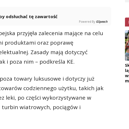
 aby odsłuchać tę zawartość
Powered By
GSpeech
ejska przyjęła zalecenia mające na celu
mi produktami oraz poprawę
lektualnej. Zasady mają dotyczyć
ak i poza nim – podkreśla KE.
S
la
w
oza towary luksusowe i dotyczy już
m
towarów codziennego użytku, takich jak
ez leki, po części wykorzystywane w
 turbin wiatrowych, pociągów i