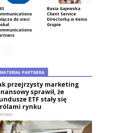
BS
Basia Gajewska
ommunications
Client Service
ołącza do sieci
Directorką w Keino
lobal
Grupie
ommunications
artners
MATERIAŁ PARTNERA
ak przejrzysty marketing
inansowy sprawił, że
undusze ETF stały się
rólami rynku
/07/2026