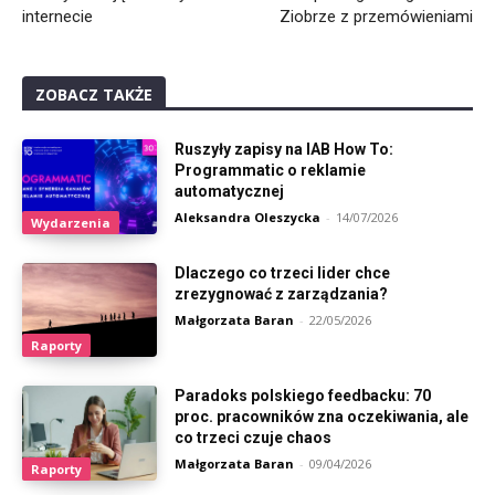
internecie
Ziobrze z przemówieniami
ZOBACZ TAKŻE
Ruszyły zapisy na IAB How To:
Programmatic o reklamie
automatycznej
Aleksandra Oleszycka
-
14/07/2026
Wydarzenia
Dlaczego co trzeci lider chce
zrezygnować z zarządzania?
Małgorzata Baran
-
22/05/2026
Raporty
Paradoks polskiego feedbacku: 70
proc. pracowników zna oczekiwania, ale
co trzeci czuje chaos
Małgorzata Baran
-
09/04/2026
Raporty