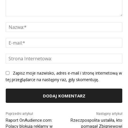
Komentarz:
Na
E-
mai
St
Int
Zapisz moje nazwisko, adres e-mail i stronę internetową w
tej przeglądarce na następny raz, gdy skomentuję.
Alternative:
Poprzedni artykuł
Następny artykuł
Raport OnAudience.com:
Rzeczpospolita ustaliła, kto
Polacy blokują reklamy w
pomagał Zbigniewowi