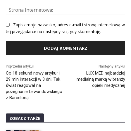
St
Int
Zapisz moje nazwisko, adres e-mail i stronę internetową w
tej przeglądarce na następny raz, gdy skomentuję.
Alternative:
Poprzedni artykuł
Następny artykuł
Co 18 sekund nowy artykuł i
LUX MED najbardziej
29 mln interakcji w 3 dni. Tak
medialną marką w branży
świat reagował na
opieki medycznej
pożegnanie Lewandowskiego
z Barceloną
ZOBACZ TAKŻE