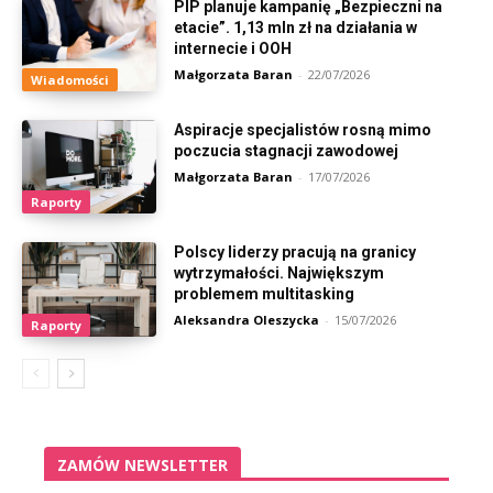
PIP planuje kampanię „Bezpieczni na
etacie”. 1,13 mln zł na działania w
internecie i OOH
Małgorzata Baran
-
22/07/2026
Wiadomości
Aspiracje specjalistów rosną mimo
poczucia stagnacji zawodowej
Małgorzata Baran
-
17/07/2026
Raporty
Polscy liderzy pracują na granicy
wytrzymałości. Największym
problemem multitasking
Aleksandra Oleszycka
-
15/07/2026
Raporty
ZAMÓW NEWSLETTER