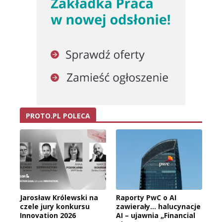
PROTO.PL POLECA
Jarosław Królewski na
Raporty PwC o AI
czele jury konkursu
zawierały… halucynacje
Innovation 2026
AI – ujawnia „Financial