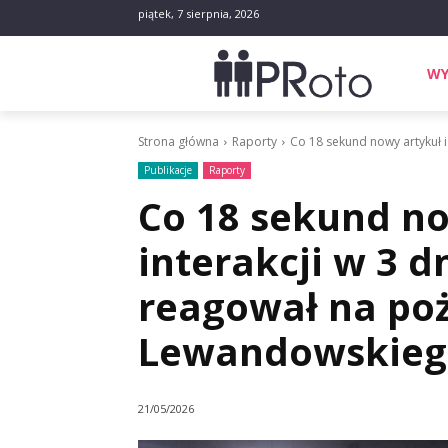
piątek, 7 sierpnia, 2026
WY
Strona główna
Raporty
Co 18 sekund nowy artykuł i 2
Publikacje
Raporty
Co 18 sekund no
interakcji w 3 d
reagował na po
Lewandowskiego
21/05/2026