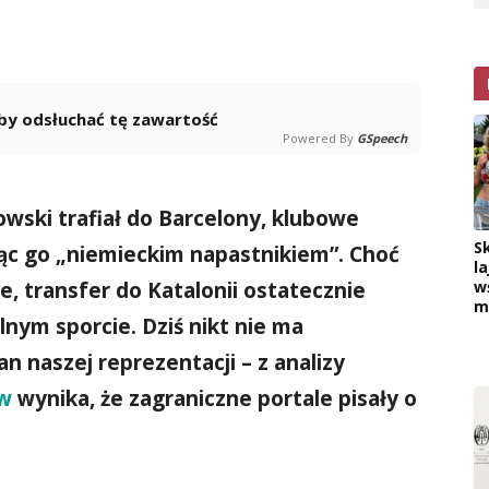
 aby odsłuchać tę zawartość
Powered By
GSpeech
ski trafiał do Barcelony, klubowe
S
ąc go „niemieckim napastnikiem”. Choć
la
e, transfer do Katalonii ostatecznie
w
m
nym sporcie. Dziś nikt nie ma
n naszej reprezentacji – z analizy
ów
wynika, że zagraniczne portale pisały o