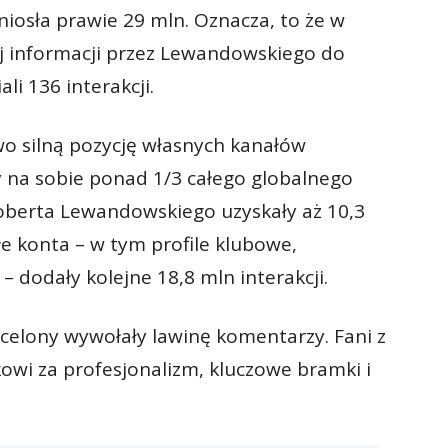
iosła prawie 29 mln. Oznacza, to że w
ej informacji przez Lewandowskiego do
li 136 interakcji.
o silną pozycję własnych kanałów
ły na sobie ponad 1/3 całego globalnego
Roberta Lewandowskiego uzyskały aż 10,3
łe konta – w tym profile klubowe,
 – dodały kolejne 18,8 mln interakcji.
rcelony wywołały lawinę komentarzy. Fani z
owi za profesjonalizm, kluczowe bramki i