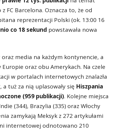
e
prawie 12 tys. publikacji
na temat
z FC Barcelona. Oznacza to, że od
itana reprezentacji Polski (ok. 13:00 16
nio co 18 sekund
powstawała nowa
w oraz media na każdym kontynencie, a
 Europie oraz obu Amerykach. Na czele
acji w portalach internetowych znalazła
w
, a tuż za nią uplasowały się
Hiszpania
oczone (959 publikacji)
. Kolejne miejsca
 Indie (344), Brazylia (335) oraz Włochy
ienia zamykają Meksyk z 272 artykułami
eni internetowej odnotowano 210