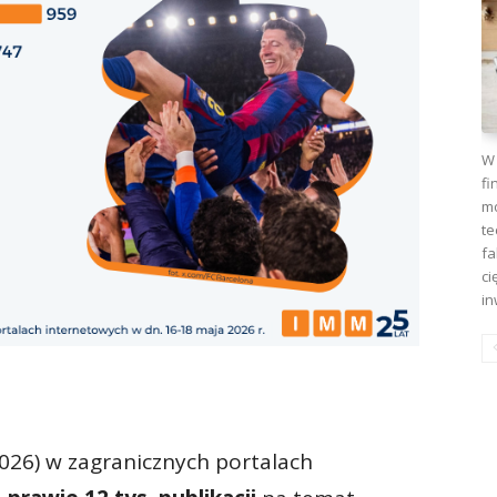
W 
fi
mo
te
fa
ci
in
026) w zagranicznych portalach