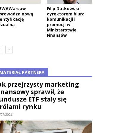
BWAWarsaw
Filip Dutkowski
prowadza nową
dyrektorem biura
dentyfikację
komunikacji i
izualną
promocji w
Ministerstwie
Finansów
MATERIAŁ PARTNERA
ak przejrzysty marketing
inansowy sprawił, że
undusze ETF stały się
rólami rynku
/07/2026