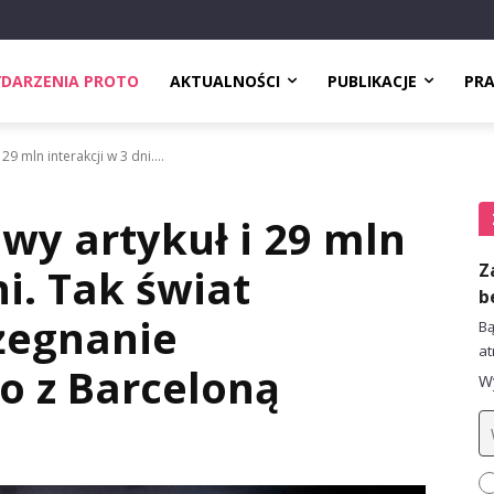
DARZENIA PROTO
AKTUALNOŚCI
PUBLIKACJE
PR
9 mln interakcji w 3 dni....
wy artykuł i 29 mln
Z
ni. Tak świat
b
żegnanie
Bą
at
 z Barceloną
Wy