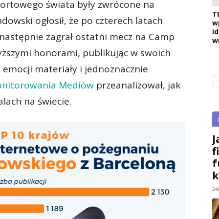
portowego świata były zwrócone na
T
owski ogłosił, że po czterech latach
w
i
a następnie zagrał ostatni mecz na Camp
w
yższymi honorami, publikując w swoich
emocji materiały i jednoznacznie
onitorowania Mediów
przeanalizował, jak
lach na świecie.
J
f
f
k
24