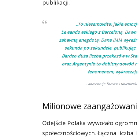
publikacji.
„To niesamowite, jakie emocj
Lewandowskiego z Barceloną. Dawna
zabawną anegdotą. Dane IMM wyraźni
sekunda po sekundzie, publikując w
Bardzo duża liczba przekazów w Sta
oraz Argentynie to dobitny dowód n
fenomenem, wykraczają
– komentuje Tomasz Lubieniecki
Milionowe zaangażowanie
Odejście Polaka wywołało ogromn
społecznościowych. Łączna liczba i