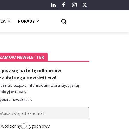
ACA
PORADY
ZAMÓW NEWSLETTER
apisz się na listę odbiorców
ezpłatnego newslettera!
dź na bieżąco z informacjami z branży, zyskaj
rakcyjne rabaty.
bierz newsletter:
Codzienny
Tygodniowy