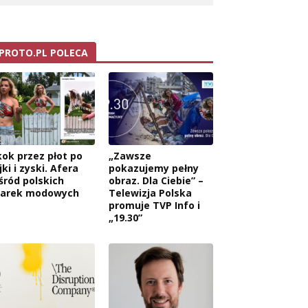
PROTO.PL POLECA
kok przez płot po
„Zawsze
jki i zyski. Afera
pokazujemy pełny
śród polskich
obraz. Dla Ciebie” –
arek modowych
Telewizja Polska
promuje TVP Info i
„19.30”