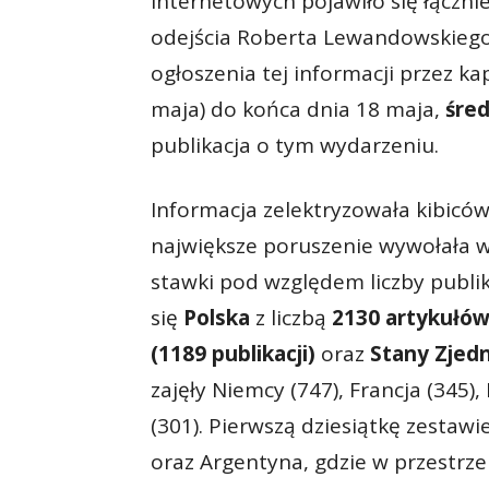
internetowych pojawiło się łączni
odejścia Roberta Lewandowskiego 
ogłoszenia tej informacji przez kap
maja) do końca dnia 18 maja,
śred
publikacja o tym wydarzeniu.
Informacja zelektryzowała kibicó
największe poruszenie wywołała w
stawki pod względem liczby publik
się
Polska
z liczbą
2130 artykułó
(1189 publikacji)
oraz
Stany Zjedn
zajęły Niemcy (747), Francja (345),
(301). Pierwszą dziesiątkę zestaw
oraz Argentyna, gdzie w przestrz