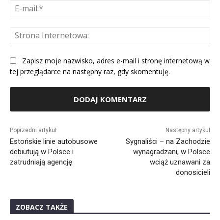
E-
mai
St
Int
Zapisz moje nazwisko, adres e-mail i stronę internetową w
tej przeglądarce na następny raz, gdy skomentuję.
Alternative:
Poprzedni artykuł
Następny artykuł
Estońskie linie autobusowe
Sygnaliści – na Zachodzie
debiutują w Polsce i
wynagradzani, w Polsce
zatrudniają agencję
wciąż uznawani za
donosicieli
ZOBACZ TAKŻE