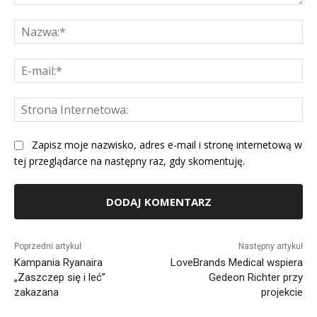
Komentarz:
Na
E-
mai
St
Int
Zapisz moje nazwisko, adres e-mail i stronę internetową w
tej przeglądarce na następny raz, gdy skomentuję.
Alternative:
Poprzedni artykuł
Następny artykuł
Kampania Ryanaira
LoveBrands Medical wspiera
„Zaszczep się i leć”
Gedeon Richter przy
zakazana
projekcie