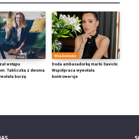
Wiadomości
zał wstępu
Doda ambasadorką marki Savicki.
om. Tabliczka z dwoma
Współpraca wywołała
wołała burzę
kontrowersje
NAS
S