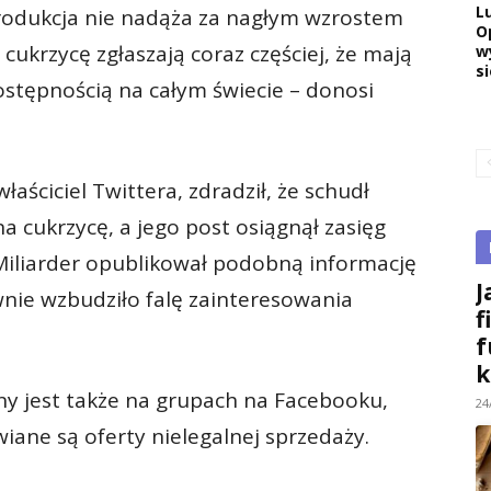
L
produkcja nie nadąża za nagłym wzrostem
O
ukrzycę zgłaszają coraz częściej, że mają
w
si
ostępnością na całym świecie – donosi
aściciel Twittera, zdradził, że schudł
a cukrzycę, a jego post osiągnął zasięg
 Miliarder opublikował podobną informację
J
wnie wzbudziło falę zainteresowania
f
f
k
 jest także na grupach na Facebooku,
24
wiane są oferty nielegalnej sprzedaży.