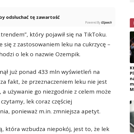
 aby odsłuchać tę zawartość
Powered By
GSpeech
trendem”, który pojawił się na TikToku.
 się z zastosowaniem leku na cukrzycę –
hodzi o lek o nazwie Ozempik.
K
gnął już ponad 433 mln wyświetleń na
P
n
a fakt, że przeznaczeniem leku nie jest
m
M
, a używanie go niezgodnie z celem może
 czytamy, lek coraz częściej
ia, ponieważ m.in. zmniejsza apetyt.
, która wzbudza niepokój, jest to, że lek