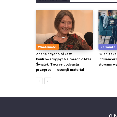
Wiadomości
Ze świata
Znana psycholożka w
Sklep zaka
kontrowersyjnych słowach o Idze
influencer
Świątek. Twórcy podcastu
słowami wy
przeprosili i usunęli materiał
O 