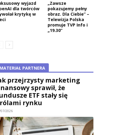
uksusowy wyjazd
„Zawsze
penAI dla twórców
pokazujemy pełny
ywołał krytykę w
obraz. Dla Ciebie” –
eci
Telewizja Polska
promuje TVP Info i
„19.30”
MATERIAŁ PARTNERA
ak przejrzysty marketing
inansowy sprawił, że
undusze ETF stały się
rólami rynku
/07/2026