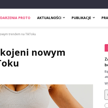
DARZENIA PROTO
AKTUALNOŚCI
PUBLIKACJE
PR
nowym trendem na TikToku
okojeni nowym
Z
Toku
b
Bą
at
Wy