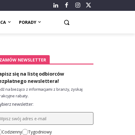
ACA
PORADY
ZAMÓW NEWSLETTER
apisz się na listę odbiorców
ezpłatnego newslettera!
dź na bieżąco z informacjami z branży, zyskaj
rakcyjne rabaty.
bierz newsletter:
Codzienny
Tygodniowy