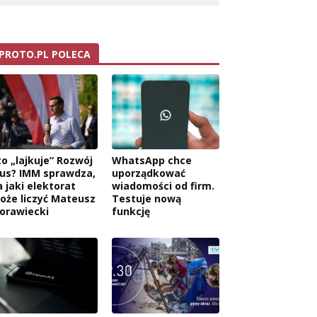
PROTO.PL POLECA
to „lajkuje” Rozwój
WhatsApp chce
lus? IMM sprawdza,
uporządkować
a jaki elektorat
wiadomości od firm.
oże liczyć Mateusz
Testuje nową
orawiecki
funkcję