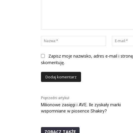
Komentarz:
Nazwa:*
Zapisz moje nazwisko, adres e-mail i stronę
skomentuję.
Alternative:
Poprzedni artykuł
Milionowe zasięgi i AVE. Ile zyskały marki
wspomniane w piosence Shakiry?
ZOBACZ TAKŻE