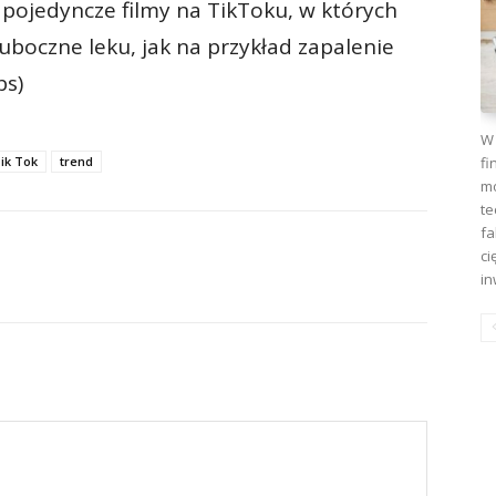
ę pojedyncze filmy na TikToku, w których
uboczne leku, jak na przykład zapalenie
bs)
W 
fi
ik Tok
trend
mo
te
fa
ci
in