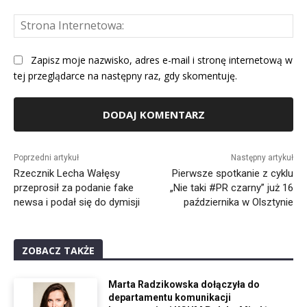
St
Int
Zapisz moje nazwisko, adres e-mail i stronę internetową w
tej przeglądarce na następny raz, gdy skomentuję.
Alternative:
Poprzedni artykuł
Następny artykuł
Rzecznik Lecha Wałęsy
Pierwsze spotkanie z cyklu
przeprosił za podanie fake
„Nie taki #PR czarny” już 16
newsa i podał się do dymisji
października w Olsztynie
ZOBACZ TAKŻE
Marta Radzikowska dołączyła do
departamentu komunikacji