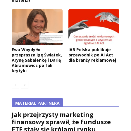
materiał
Ewa Woydyłło
IAB Polska publikuje
przeprasza Igę Świątek,
przewodnik po AI Act
Arynę Sabalenkę i Darię
dla branży reklamowej
Abramowicz po fali
krytyki
MATERIAŁ PARTNERA
Jak przejrzysty marketing
finansowy sprawił, że fundusze
ETF stały się królami rynku