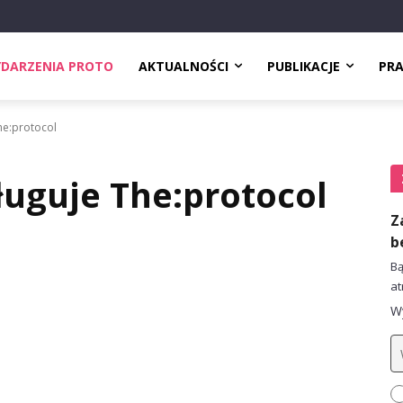
DARZENIA PROTO
AKTUALNOŚCI
PUBLIKACJE
PR
he:protocol
ługuje The:protocol
Z
b
Bą
at
Wy