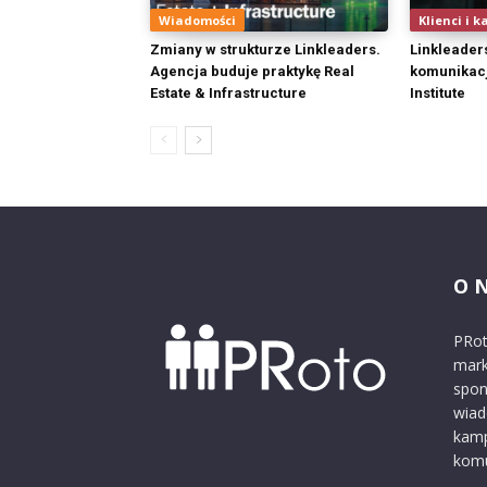
Wiadomości
Klienci i k
Zmiany w strukturze Linkleaders.
Linkleader
Agencja buduje praktykę Real
komunikacj
Estate & Infrastructure
Institute
O 
PRot
mark
spon
wiad
kamp
komu