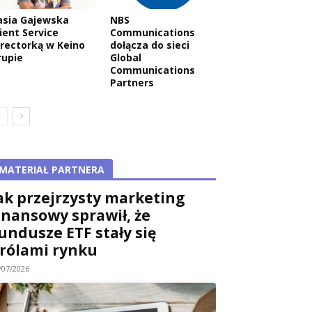
asia Gajewska
NBS
ient Service
Communications
irectorką w Keino
dołącza do sieci
rupie
Global
Communications
Partners
MATERIAŁ PARTNERA
ak przejrzysty marketing
inansowy sprawił, że
undusze ETF stały się
rólami rynku
/07/2026