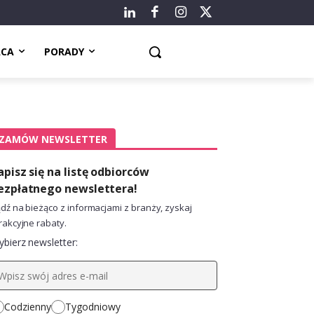
ACA
PORADY
ZAMÓW NEWSLETTER
apisz się na listę odbiorców
ezpłatnego newslettera!
dź na bieżąco z informacjami z branży, zyskaj
rakcyjne rabaty.
bierz newsletter:
Codzienny
Tygodniowy