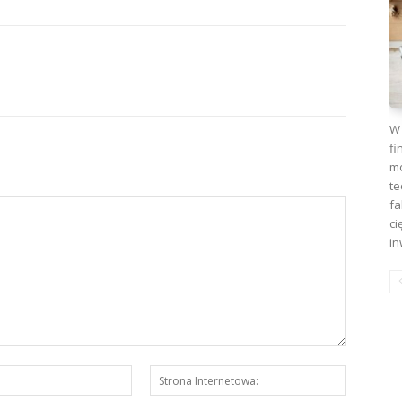
W 
fi
mo
te
fa
ci
in
E-
Strona
mail:*
Interneto