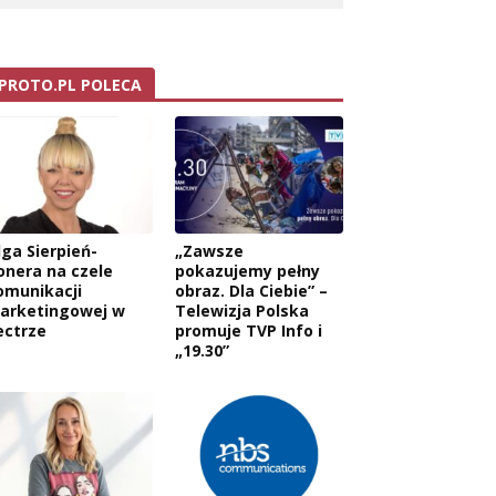
PROTO.PL POLECA
lga Sierpień-
„Zawsze
onera na czele
pokazujemy pełny
omunikacji
obraz. Dla Ciebie” –
arketingowej w
Telewizja Polska
ectrze
promuje TVP Info i
„19.30”