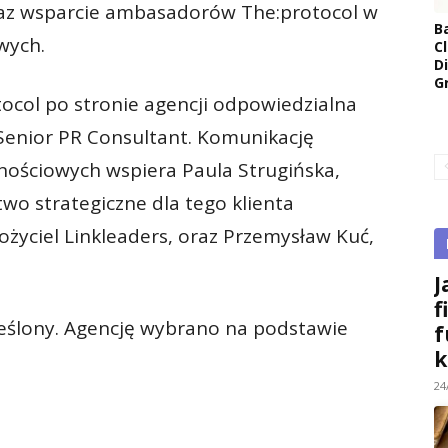
oraz wsparcie ambasadorów The:protocol w
B
wych.
Cl
D
G
otocol po stronie agencji odpowiedzialna
 Senior PR Consultant. Komunikację
ściowych wspiera Paula Strugińska,
two strategiczne dla tego klienta
życiel Linkleaders, oraz Przemysław Kuć,
J
f
ślony. Agencję wybrano na podstawie
f
k
24