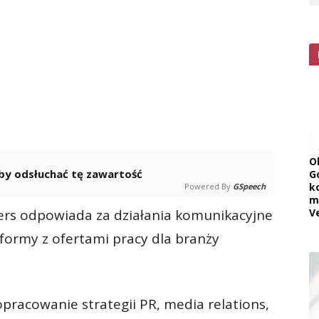
O
 aby odsłuchać tę zawartość
G
k
Powered By
GSpeech
m
ers odpowiada za działania komunikacyjne
V
tformy z ofertami pracy dla branży
opracowanie strategii PR, media relations,