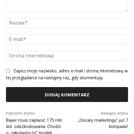
Komentarz:
Na
E-
mai
St
Int
Zapisz moje nazwisko, adres e-mail i stronę internetową w
tej przeglądarce na następny raz, gdy skomentuję.
Alternative:
Poprzedni artykuł
Następny artykuł
Bayer musi zapłacić 175 mln
„Oscary marketingu” już 7
dol. odszkodowania. Chodzi
listopada!
o „rakotwórczy” środek