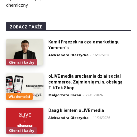
chemiczny
ZOBACZ TAKŻE
Kamil Frączek na czele marketingu
Yummer’s
Aleksandra Oleszycka
-
16/07/2026
Klienci i kadry
oLIVE media uruchamia dział social
commerce. Zajmie się m.in. obsługą
TikTok Shop
Małgorzata Baran
-
22/06/2026
Wiadomości
Daag klientem oLIVE media
Aleksandra Oleszycka
-
11/06/2026
Klienci i kadry