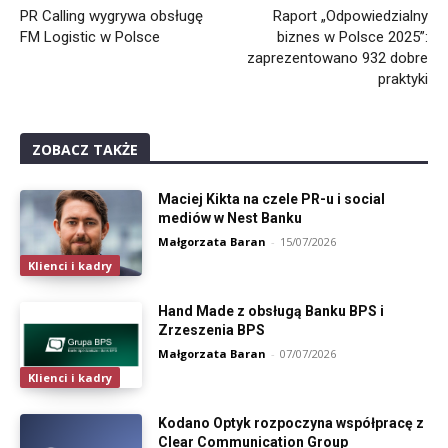
PR Calling wygrywa obsługę
Raport „Odpowiedzialny
FM Logistic w Polsce
biznes w Polsce 2025”:
zaprezentowano 932 dobre
praktyki
ZOBACZ TAKŻE
Maciej Kikta na czele PR-u i social
mediów w Nest Banku
Małgorzata Baran
-
15/07/2026
Klienci i kadry
Hand Made z obsługą Banku BPS i
Zrzeszenia BPS
Małgorzata Baran
-
07/07/2026
Klienci i kadry
Kodano Optyk rozpoczyna współpracę z
Clear Communication Group