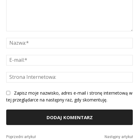
Komentarz:
Na
E-
mai
St
Int
Zapisz moje nazwisko, adres e-mail i stronę internetową w
tej przeglądarce na następny raz, gdy skomentuję.
Alternative:
Poprzedni artykuł
Następny artykuł