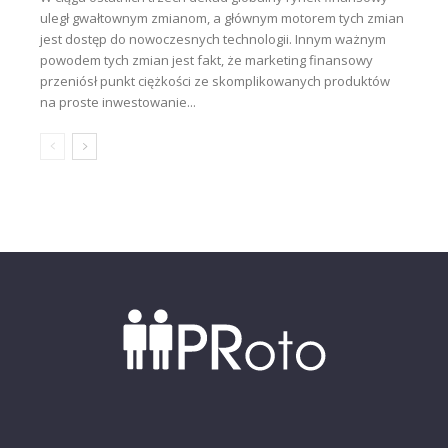
uległ gwałtownym zmianom, a głównym motorem tych zmian
jest dostęp do nowoczesnych technologii. Innym ważnym
powodem tych zmian jest fakt, że marketing finansowy
przeniósł punkt ciężkości ze skomplikowanych produktów
na proste inwestowanie...