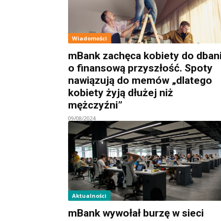
Wiadomości
mBank zachęca kobiety do dban
o finansową przyszłość. Spoty
nawiązują do memów „dlatego
kobiety żyją dłużej niż
mężczyźni”
09/08/2024
Aktualności
mBank wywołał burzę w sieci