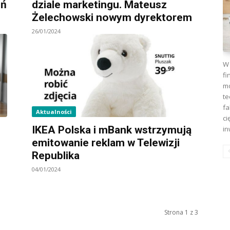
eń
dziale marketingu. Mateusz
Żelechowski nowym dyrektorem
26/01/2024
W 
fi
mo
te
fa
Aktualności
ci
IKEA Polska i mBank wstrzymują
in
emitowanie reklam w Telewizji
Republika
04/01/2024
Strona 1 z 3