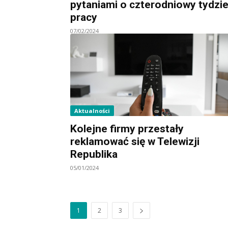
pytaniami o czterodniowy tydzi
pracy
07/02/2024
Aktualności
Kolejne firmy przestały
reklamować się w Telewizji
Republika
05/01/2024
1
2
3