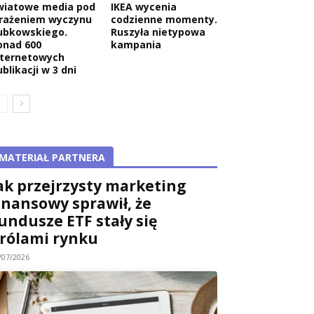
wiatowe media pod
IKEA wycenia
rażeniem wyczynu
codzienne momenty.
ubkowskiego.
Ruszyła nietypowa
onad 600
kampania
nternetowych
blikacji w 3 dni
MATERIAŁ PARTNERA
ak przejrzysty marketing
inansowy sprawił, że
undusze ETF stały się
rólami rynku
/07/2026