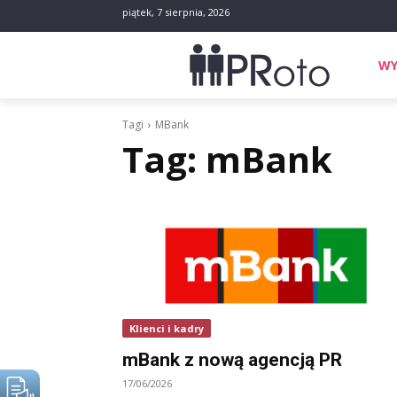
piątek, 7 sierpnia, 2026
WY
Tagi
MBank
Tag:
mBank
Klienci i kadry
mBank z nową agencją PR
17/06/2026