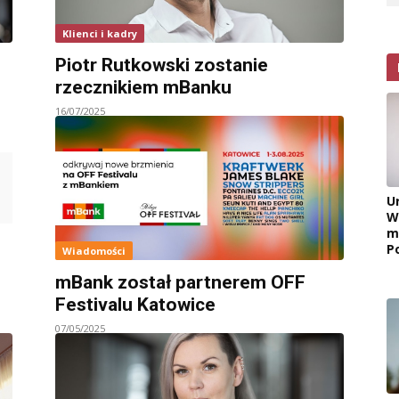
Klienci i kadry
Piotr Rutkowski zostanie
rzecznikiem mBanku
16/07/2025
U
W
m
P
Wiadomości
mBank został partnerem OFF
Festivalu Katowice
07/05/2025