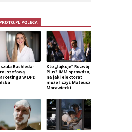
PROTO.PL POLECA
rszula Bachleda-
Kto „lajkuje” Rozwój
raj szefową
Plus? IMM sprawdza,
arketingu w DPD
na jaki elektorat
olska
może liczyć Mateusz
Morawiecki