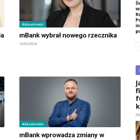
Ś
w
K
P
Aktualności
i
pu
ia
mBank wybrał nowego rzecznika
13/02/2024
J
f
f
k
24
Aktualności
mBank wprowadza zmiany w