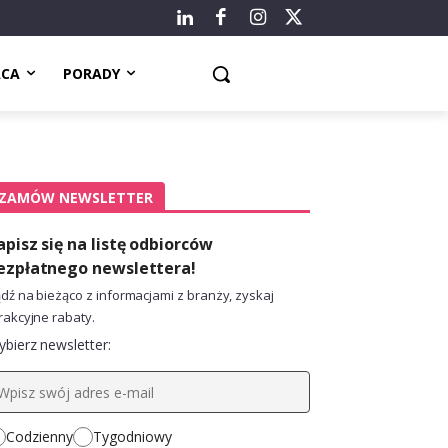
ACA
PORADY
ZAMÓW NEWSLETTER
apisz się na listę odbiorców
ezpłatnego newslettera!
dź na bieżąco z informacjami z branży, zyskaj
rakcyjne rabaty.
bierz newsletter:
Codzienny
Tygodniowy