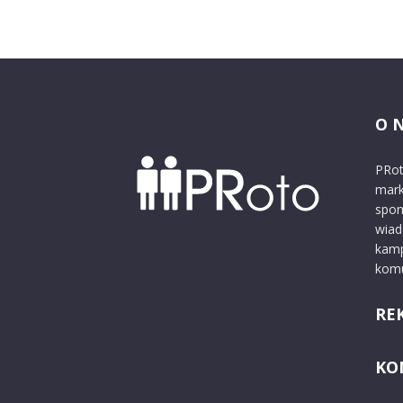
O 
PRot
mark
spon
wiad
kamp
komu
RE
KO