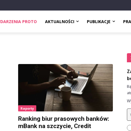
DARZENIA PROTO
AKTUALNOŚCI
PUBLIKACJE
PR
Z
b
Bą
at
Wy
Raporty
Ranking biur prasowych banków:
mBank na szczycie, Credit