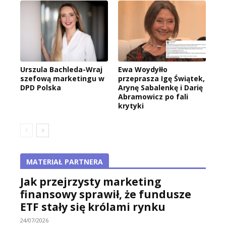
Urszula Bachleda-Wraj
Ewa Woydyłło
szefową marketingu w
przeprasza Igę Świątek,
DPD Polska
Arynę Sabalenkę i Darię
Abramowicz po fali
krytyki
MATERIAŁ PARTNERA
Jak przejrzysty marketing
finansowy sprawił, że fundusze
ETF stały się królami rynku
24/07/2026