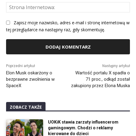
St
Int
Zapisz moje nazwisko, adres e-mail i stronę internetową w
tej przeglądarce na następny raz, gdy skomentuję.
Alternative:
Poprzedni artykuł
Następny artykuł
Elon Musk oskarżony o
Wartość portalu X spadła o
bezprawne zwolnienia w
71 proc., odkąd został
SpaceX
zakupiony przez Elona Muska
ZOBACZ TAKŻE
UOKiK stawia zarzuty influencerom
gamingowym. Chodzi o reklamy
kierowane do dzieci