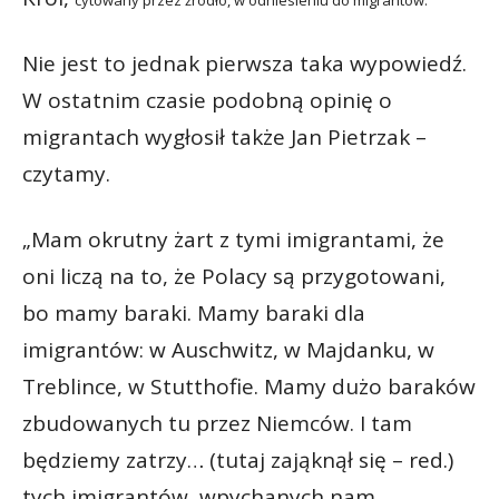
cytowany przez źródło,
w odniesieniu do migrantów.
Nie jest to jednak pierwsza taka wypowiedź.
W ostatnim czasie podobną opinię o
migrantach wygłosił także Jan Pietrzak –
czytamy.
„Mam okrutny żart z tymi imigrantami, że
oni liczą na to, że Polacy są przygotowani,
bo mamy baraki. Mamy baraki dla
imigrantów: w Auschwitz, w Majdanku, w
Treblince, w Stutthofie. Mamy dużo baraków
zbudowanych tu przez Niemców. I tam
będziemy zatrzy… (tutaj zająknął się – red.)
tych imigrantów, wpychanych nam