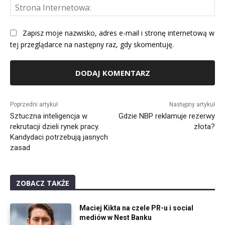
St
Int
Zapisz moje nazwisko, adres e-mail i stronę internetową w
tej przeglądarce na następny raz, gdy skomentuję.
Alternative:
Poprzedni artykuł
Następny artykuł
Sztuczna inteligencja w
Gdzie NBP reklamuje rezerwy
rekrutacji dzieli rynek pracy.
złota?
Kandydaci potrzebują jasnych
zasad
ZOBACZ TAKŻE
Maciej Kikta na czele PR-u i social
mediów w Nest Banku