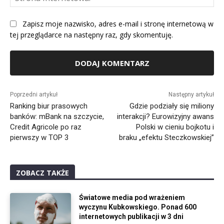
Int
Zapisz moje nazwisko, adres e-mail i stronę internetową w
tej przeglądarce na następny raz, gdy skomentuję.
Alternative:
Poprzedni artykuł
Następny artykuł
Ranking biur prasowych
Gdzie podziały się miliony
banków: mBank na szczycie,
interakcji? Eurowizyjny awans
Credit Agricole po raz
Polski w cieniu bojkotu i
pierwszy w TOP 3
braku „efektu Steczkowskiej”
ZOBACZ TAKŻE
Światowe media pod wrażeniem
wyczynu Kubkowskiego. Ponad 600
internetowych publikacji w 3 dni