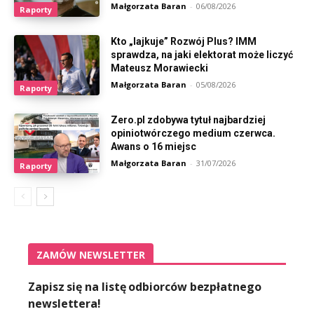
Małgorzata Baran
-
06/08/2026
Raporty
Kto „lajkuje” Rozwój Plus? IMM
sprawdza, na jaki elektorat może liczyć
Mateusz Morawiecki
Małgorzata Baran
-
05/08/2026
Raporty
Zero.pl zdobywa tytuł najbardziej
opiniotwórczego medium czerwca.
Awans o 16 miejsc
Małgorzata Baran
-
31/07/2026
Raporty
ZAMÓW NEWSLETTER
Zapisz się na listę odbiorców bezpłatnego
newslettera!