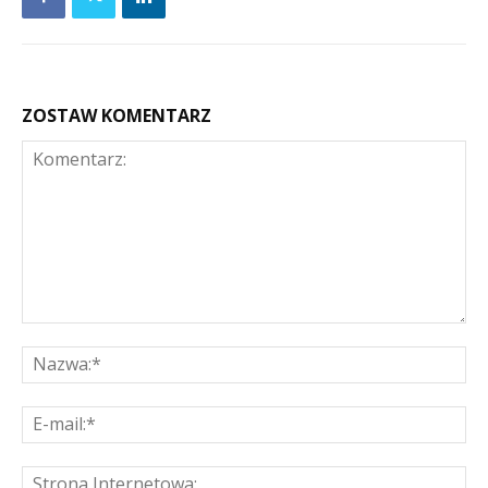
ZOSTAW KOMENTARZ
Komentarz:
Na
E-
mai
St