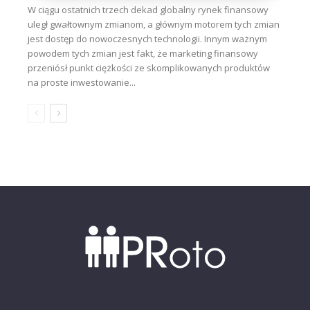
W ciągu ostatnich trzech dekad globalny rynek finansowy
uległ gwałtownym zmianom, a głównym motorem tych zmian
jest dostęp do nowoczesnych technologii. Innym ważnym
powodem tych zmian jest fakt, że marketing finansowy
przeniósł punkt ciężkości ze skomplikowanych produktów
na proste inwestowanie...