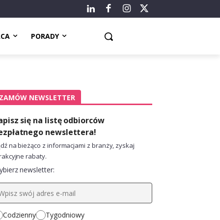
ACA
PORADY
ZAMÓW NEWSLETTER
apisz się na listę odbiorców
ezpłatnego newslettera!
dź na bieżąco z informacjami z branży, zyskaj
rakcyjne rabaty.
bierz newsletter:
Codzienny
Tygodniowy