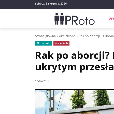
sobota, 8 sierpnia, 2026
WY
Strona główna
Aktualności
Rak po aborcji? Billboa
Aktualności
W mediach
Rak po aborcji? 
ukrytym przesł
10/07/2017