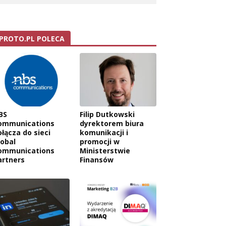
PROTO.PL POLECA
BS
Filip Dutkowski
ommunications
dyrektorem biura
ołącza do sieci
komunikacji i
lobal
promocji w
ommunications
Ministerstwie
artners
Finansów