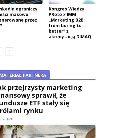
inkedIn ograniczy
Kongres Wiedzy
reści masowo
PRoto x IMM
enerowane przez
„Marketing B2B:
?
from boring to
better” z
akredytacją DIMAQ
MATERIAŁ PARTNERA
ak przejrzysty marketing
inansowy sprawił, że
undusze ETF stały się
rólami rynku
/07/2026