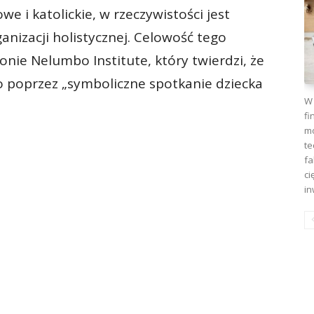
 i katolickie, w rzeczywistości jest
nizacji holistycznej. Celowość tego
onie Nelumbo Institute, który twierdzi, że
 poprzez „symboliczne spotkanie dziecka
W 
fi
mo
te
fa
ci
in