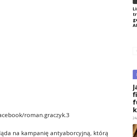
L
t
g
AI
J
f
f
k
Facebook/roman.graczyk.3
24
gląda na kampanię antyaborcyjną, którą