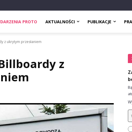
DARZENIA PROTO
AKTUALNOŚCI
PUBLIKACJE
PR
rdy z ukrytym przesłaniem
Billboardy z
Z
aniem
b
Bą
at
Wy