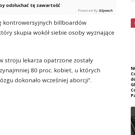
 aby odsłuchać tę zawartość
Powered By
GSpeech
ę kontrowersyjnych billboardów
tóry skupia wokół siebie osoby wyznające
w stroju lekarza opatrzone zostały
N
ynajmniej 80 proc. kobiet, u których
C
mózgu dokonało wcześniej aborcji”.
d
G
C
P