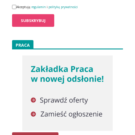
Akceptuję
regulamin
i
politykę prywatności
PRACA