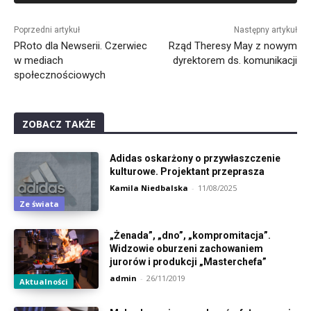
Alternative:
Poprzedni artykuł
Następny artykuł
PRoto dla Newserii. Czerwiec
Rząd Theresy May z nowym
w mediach
dyrektorem ds. komunikacji
społecznościowych
ZOBACZ TAKŻE
Adidas oskarżony o przywłaszczenie
kulturowe. Projektant przeprasza
Kamila Niedbalska
-
11/08/2025
Ze świata
„Żenada”, „dno”, „kompromitacja”.
Widzowie oburzeni zachowaniem
jurorów i produkcji „Masterchefa”
admin
-
26/11/2019
Aktualności