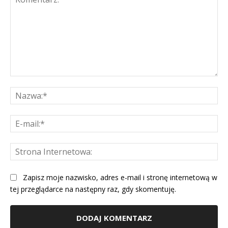
Komentarz:
Na
E-
mai
St
Int
Zapisz moje nazwisko, adres e-mail i stronę internetową w
tej przeglądarce na następny raz, gdy skomentuję.