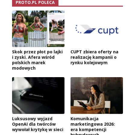
PROTO.PL POLECA
Skok przez płot po lajki
CUPT zbiera oferty na
i zyski. Afera wśród
realizację kampanii o
polskich marek
rynku kolejowym
modowych
Luksusowy wyjazd
Komunikacja
OpenAI dla twórców
marketingowa 2026:
wywołał krytykę w sieci
era kompetencji
hybrydowych