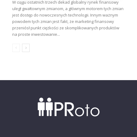
W ciągu ostatnich trzech dekad globalny rynek finansowy
uległ gwałtownym zmianom, a głównym motorem tych zmian
jest dostęp do nowoczesnych technologii. Innym ważnym
powodem tych zmian jest fakt, że marketing finansowy
przeniósł punkt ciężkości ze skomplikowanych produktów
na proste inwestowanie...