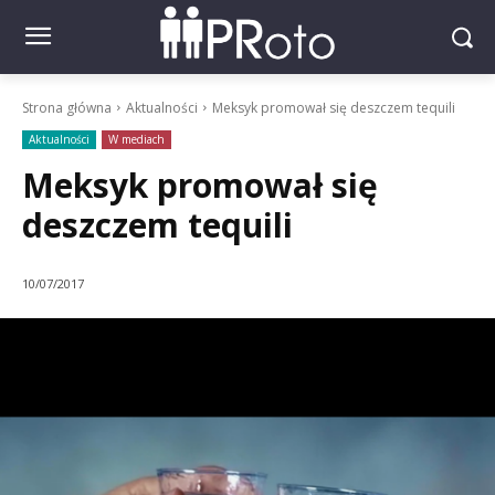
Strona główna
Aktualności
Meksyk promował się deszczem tequili
Aktualności
W mediach
Meksyk promował się
deszczem tequili
10/07/2017