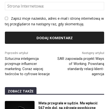
St
Int
Zapisz moje nazwisko, adres e-mail i stronę internetową w
tej przeglądarce na następny raz, gdy skomentuję.
Alternative:
Poprzedni artykuł
Następny artykuł
Sztuczna inteligencja
SAR zapowiada projekt Ways
przejmuje influencer
of Working. Powstaną
marketing. Coraz więcej
standardy relacji klient-
twórców to cyfrowe kreacje
agencja
ZOBACZ TAKŻE
Meta przegrała w sądzie. Ma wpłacić
567 mln dol. na zdrowie psychiczne