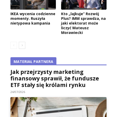
IKEA wycenia codzienne
Kto „lajkuje” Rozwój
momenty. Ruszyła
Plus? IMM sprawdza, na
nietypowa kampania
jaki elektorat może
liczyć Mateusz
Morawiecki
MATERIAŁ PARTNERA
Jak przejrzysty marketing
finansowy sprawił, że fundusze
ETF stały się królami rynku
24/07/2026