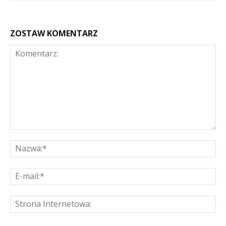
ZOSTAW KOMENTARZ
Komentarz:
Na
E-
mai
St
Int