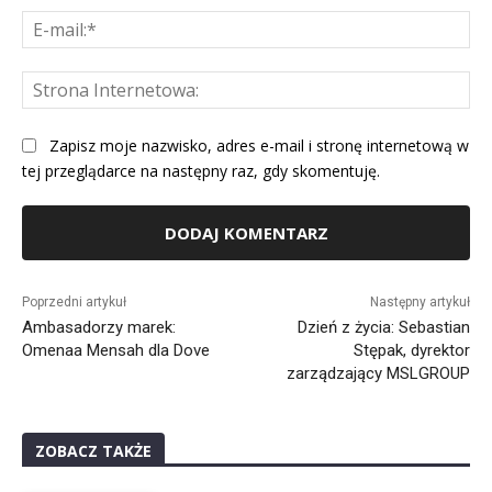
E-
mai
St
Int
Zapisz moje nazwisko, adres e-mail i stronę internetową w
tej przeglądarce na następny raz, gdy skomentuję.
Alternative:
Poprzedni artykuł
Następny artykuł
Ambasadorzy marek:
Dzień z życia: Sebastian
Omenaa Mensah dla Dove
Stępak, dyrektor
zarządzający MSLGROUP
ZOBACZ TAKŻE