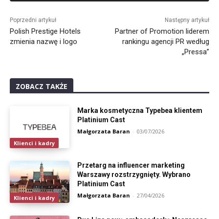
Alternative:
Poprzedni artykuł
Następny artykuł
Polish Prestige Hotels
Partner of Promotion liderem
zmienia nazwę i logo
rankingu agencji PR według
„Pressa”
ZOBACZ TAKŻE
Marka kosmetyczna Typebea klientem
Platinium Cast
Małgorzata Baran
-
03/07/2026
Klienci i kadry
Przetarg na influencer marketing
Warszawy rozstrzygnięty. Wybrano
Platinium Cast
Małgorzata Baran
-
27/04/2026
Klienci i kadry