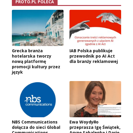
PROTO.PL POLECA
Grecka branża
IAB Polska publikuje
hotelarska tworzy
przewodnik po AI Act
nową platformę
dla branży reklamowej
promocji kultury przez
język
NBS Communications
Ewa Woydyłło
dołącza do sieci Global
przeprasza Igę Świątek,
Communications
Arynę Sabalenkę i Darię