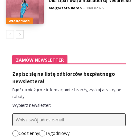
Dua Lipa nową ambasadorką Nespresso
Małgorzata Baran
-
18/03/2026
Wiadomości
ZAMÓW NEWSLETTER
Zapisz się na listę odbiorców bezpłatnego
newslettera!
Bądź na bieżąco z informacjami z branży, zyskaj atrakcyjne
rabaty.
Wybierz newsletter:
Codzienny
Tygodniowy