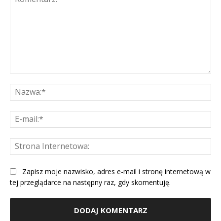
Komentarz:
Na
E-
mai
St
Int
Zapisz moje nazwisko, adres e-mail i stronę internetową w
tej przeglądarce na następny raz, gdy skomentuję.