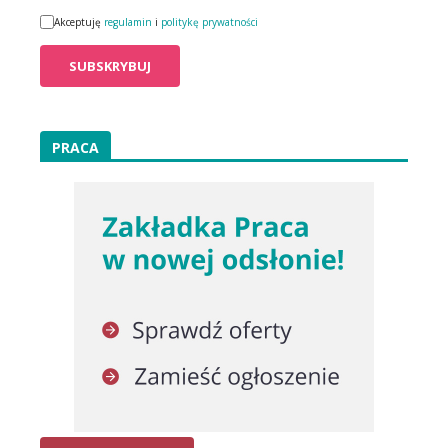
Akceptuję
regulamin
i
politykę prywatności
PRACA