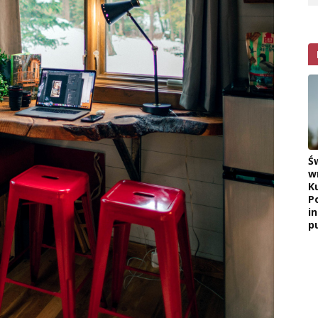
Ś
w
K
P
i
pu