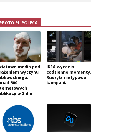
PROTO.PL POLECA
wiatowe media pod
IKEA wycenia
rażeniem wyczynu
codzienne momenty.
ubkowskiego.
Ruszyła nietypowa
onad 600
kampania
nternetowych
blikacji w 3 dni