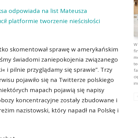
iksa odpowiada na list Mateusza
ił platformie tworzenie nieścisłości
W 
rótko skomentował sprawę w amerykańskim
fi
mo
teśmy świadomi zaniepokojenia związanego
te
i« i pilnie przyglądamy się sprawie”. Trzy
fa
ci
rwisu pojawiło się na Twitterze polskiego
in
 niektórych mapach pojawią się napisy
 obozy koncentracyjne zostały zbudowane i
eżim nazistowski, który napadł na Polskę i