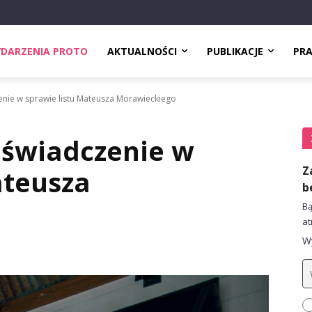
DARZENIA PROTO
AKTUALNOŚCI
PUBLIKACJE
PR
enie w sprawie listu Mateusza Morawieckiego
oświadczenie w
Z
ateusza
b
Bą
at
Wy