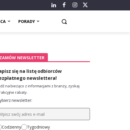
ACA
PORADY
ZAMÓW NEWSLETTER
apisz się na listę odbiorców
ezpłatnego newslettera!
dź na bieżąco z informacjami z branży, zyskaj
rakcyjne rabaty.
bierz newsletter:
Codzienny
Tygodniowy