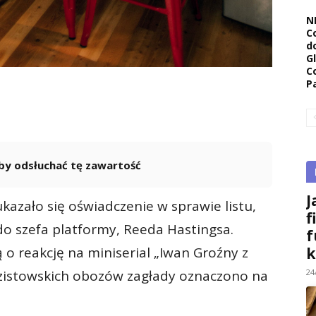
N
C
d
G
C
P
 aby odsłuchać tę zawartość
Powered By
GSpeech
J
kazało się oświadczenie w sprawie listu,
f
do szefa platformy, Reeda Hastingsa.
f
k
 o reakcję na miniserial „Iwan Groźny z
24
azistowskich obozów zagłady oznaczono na