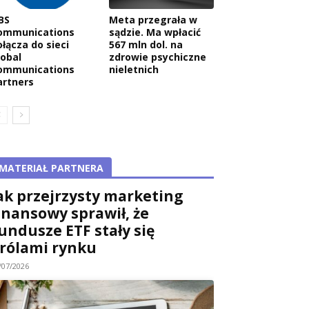
BS
Meta przegrała w
ommunications
sądzie. Ma wpłacić
ołącza do sieci
567 mln dol. na
lobal
zdrowie psychiczne
ommunications
nieletnich
artners
MATERIAŁ PARTNERA
ak przejrzysty marketing
inansowy sprawił, że
undusze ETF stały się
rólami rynku
/07/2026