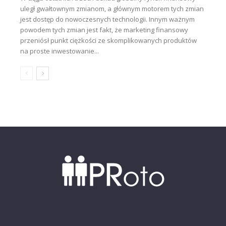
uległ gwałtownym zmianom, a głównym motorem tych zmian
jest dostęp do nowoczesnych technologii. Innym ważnym
powodem tych zmian jest fakt, że marketing finansowy
przeniósł punkt ciężkości ze skomplikowanych produktów
na proste inwestowanie...