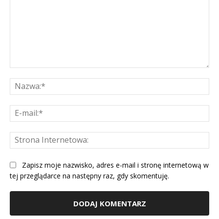
Komentarz:
Na
E-
mai
St
Int
Zapisz moje nazwisko, adres e-mail i stronę internetową w
tej przeglądarce na następny raz, gdy skomentuję.