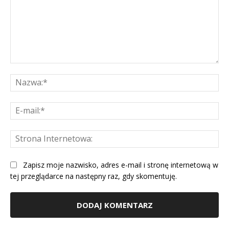
Komentarz:
Na
E-
mai
St
Int
Zapisz moje nazwisko, adres e-mail i stronę internetową w
tej przeglądarce na następny raz, gdy skomentuję.
Alternative: