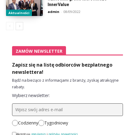
InnerValue
admin
-
08/09/2022
Aktualności
ZAMÓW NEWSLETTER
Zapisz się na listę odbiorców bezpłatnego
newslettera!
Bądź na bieżąco z informacjami z branży, zyskaj atrakcyjne
rabaty.
Wybierz newsletter:
Codzienny
Tygodniowy
Akceptuję
regulamin
i
politykę prywatności