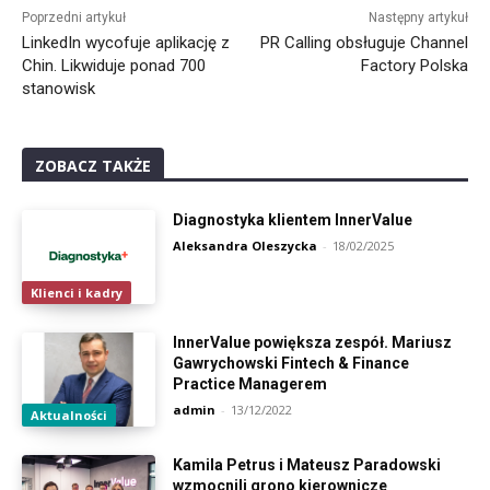
Poprzedni artykuł
Następny artykuł
LinkedIn wycofuje aplikację z
PR Calling obsługuje Channel
Chin. Likwiduje ponad 700
Factory Polska
stanowisk
ZOBACZ TAKŻE
Diagnostyka klientem InnerValue
Aleksandra Oleszycka
-
18/02/2025
Klienci i kadry
InnerValue powiększa zespół. Mariusz
Gawrychowski Fintech & Finance
Practice Managerem
admin
-
13/12/2022
Aktualności
Kamila Petrus i Mateusz Paradowski
wzmocnili grono kierownicze