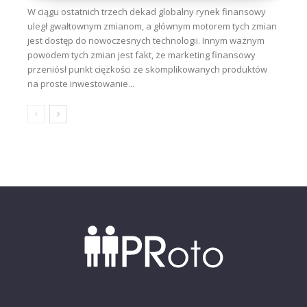
W ciągu ostatnich trzech dekad globalny rynek finansowy
uległ gwałtownym zmianom, a głównym motorem tych zmian
jest dostęp do nowoczesnych technologii. Innym ważnym
powodem tych zmian jest fakt, że marketing finansowy
przeniósł punkt ciężkości ze skomplikowanych produktów
na proste inwestowanie...