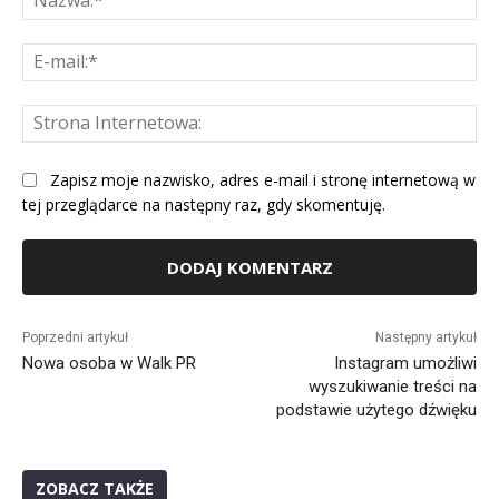
E-
mai
St
Int
Zapisz moje nazwisko, adres e-mail i stronę internetową w
tej przeglądarce na następny raz, gdy skomentuję.
Alternative:
Poprzedni artykuł
Następny artykuł
Nowa osoba w Walk PR
Instagram umożliwi
wyszukiwanie treści na
podstawie użytego dźwięku
ZOBACZ TAKŻE