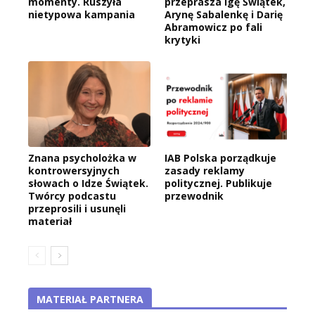
momenty. Ruszyła
przeprasza Igę Świątek,
nietypowa kampania
Arynę Sabalenkę i Darię
Abramowicz po fali
krytyki
Znana psycholożka w
IAB Polska porządkuje
kontrowersyjnych
zasady reklamy
słowach o Idze Świątek.
politycznej. Publikuje
Twórcy podcastu
przewodnik
przeprosili i usunęli
materiał
MATERIAŁ PARTNERA