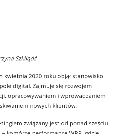
rzyna Szkiłądź
m kwietnia 2020 roku objął stanowisko
ole digital. Zajmuje się rozwojem
cji, opracowywaniem i wprowadzaniem
zyskiwaniem nowych klientów.
tingiem związany jest od ponad sześciu
pM – komórce performance WPP, gdzie