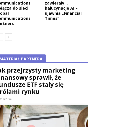
ommunications
zawierały…
ołącza do sieci
halucynacje AI –
lobal
ujawnia „Financial
ommunications
Times”
artners
MATERIAŁ PARTNERA
ak przejrzysty marketing
inansowy sprawił, że
undusze ETF stały się
rólami rynku
/07/2026