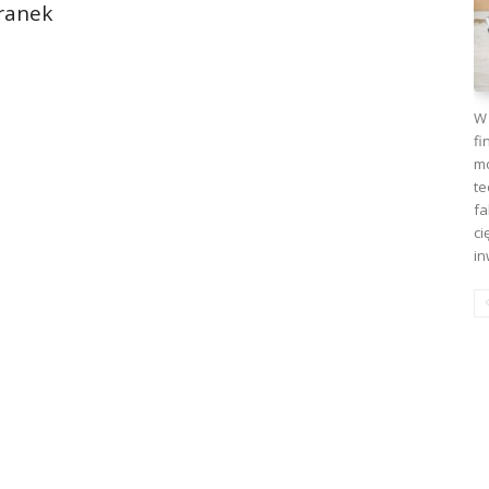
W 
fi
mo
te
fa
ci
in