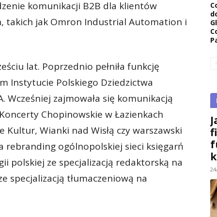
zenie komunikacji B2B dla klientów
C
d
, takich jak Omron Industrial Automation i
G
C
P
eściu lat. Poprzednio pełniła funkcję
 Instytucie Polskiego Dziedzictwa
. Wcześniej zajmowała się komunikacją
k Koncerty Chopinowskie w Łazienkach
J
e Kultur, Wianki nad Wisłą czy warszawski
f
f
 rebranding ogólnopolskiej sieci księgarń
k
ii polskiej ze specjalizacją redaktorską na
24
e specjalizacją tłumaczeniową na