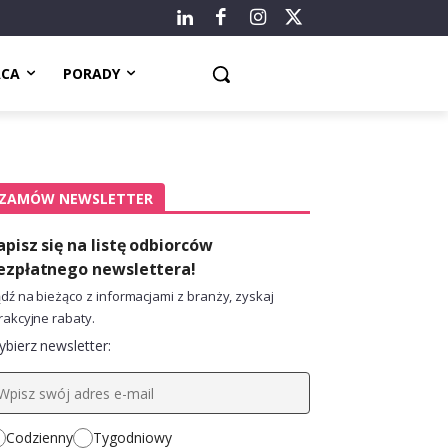
ACA
PORADY
ZAMÓW NEWSLETTER
apisz się na listę odbiorców
ezpłatnego newslettera!
dź na bieżąco z informacjami z branży, zyskaj
rakcyjne rabaty.
bierz newsletter:
Codzienny
Tygodniowy