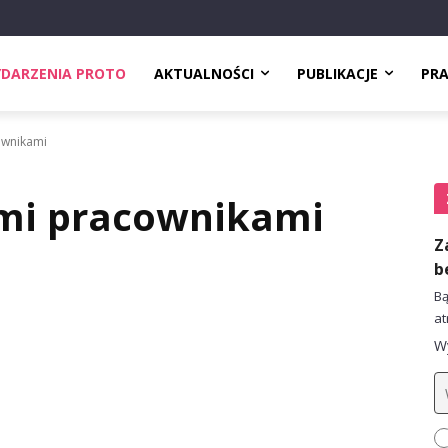
DARZENIA PROTO
AKTUALNOŚCI
PUBLIKACJE
PR
ownikami
mi pracownikami
Z
b
Bą
at
Wy