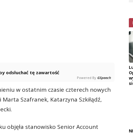
L
 aby odsłuchać tę zawartość
O
w
Powered By
GSpeech
si
eniu w ostatnim czasie czterech nowych
 Marta Szafranek, Katarzyna Szkiłądź,
ecki.
ku objęła stanowisko Senior Account
N