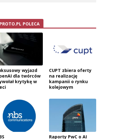
PROTO.PL POLECA
uksusowy wyjazd
CUPT zbiera oferty
penAI dla twórców
na realizację
ywołał krytykę w
kampanii o rynku
eci
kolejowym
BS
Raporty PwC o AI