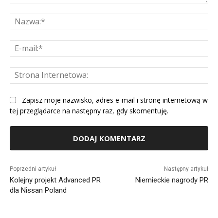
Komentarz:
Na
E-
mai
St
Int
Zapisz moje nazwisko, adres e-mail i stronę internetową w
tej przeglądarce na następny raz, gdy skomentuję.
Alternative:
Poprzedni artykuł
Następny artykuł
Kolejny projekt Advanced PR
Niemieckie nagrody PR
dla Nissan Poland