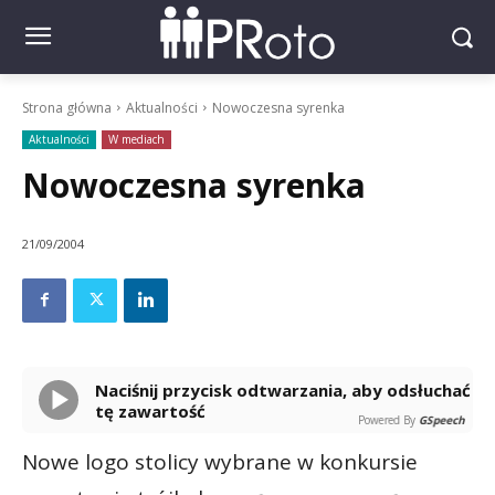
Strona główna
Aktualności
Nowoczesna syrenka
Aktualności
W mediach
Nowoczesna syrenka
21/09/2004
Naciśnij przycisk odtwarzania, aby odsłuchać
tę zawartość
Powered By
GSpeech
Nowe logo stolicy wybrane w konkursie