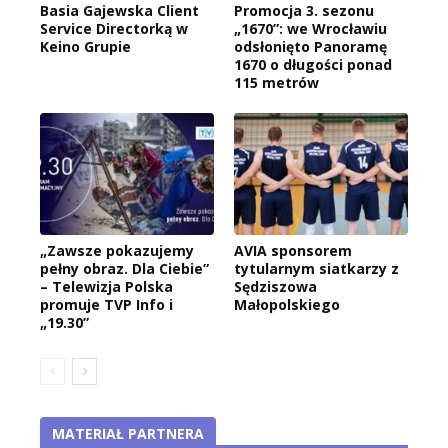
Basia Gajewska Client
Promocja 3. sezonu
Service Directorką w
„1670”: we Wrocławiu
Keino Grupie
odsłonięto Panoramę
1670 o długości ponad
115 metrów
„Zawsze pokazujemy
AVIA sponsorem
pełny obraz. Dla Ciebie”
tytularnym siatkarzy z
– Telewizja Polska
Sędziszowa
promuje TVP Info i
Małopolskiego
„19.30”
MATERIAŁ PARTNERA