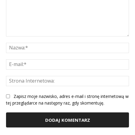
Komentarz:
Na
E-
mai
St
Int
Zapisz moje nazwisko, adres e-mail i stronę internetową w
tej przeglądarce na następny raz, gdy skomentuję.
Alternative: