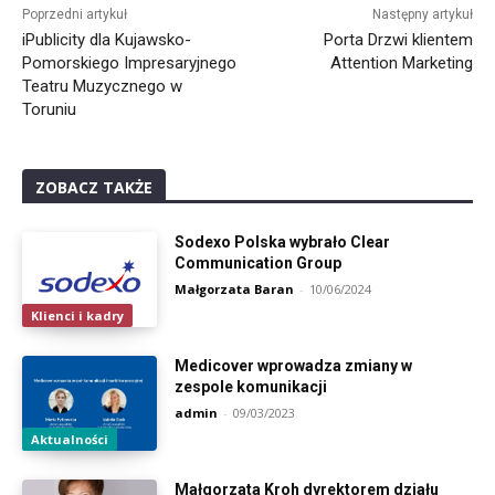
Poprzedni artykuł
Następny artykuł
iPublicity dla Kujawsko-
Porta Drzwi klientem
Pomorskiego Impresaryjnego
Attention Marketing
Teatru Muzycznego w
Toruniu
ZOBACZ TAKŻE
Sodexo Polska wybrało Clear
Communication Group
Małgorzata Baran
-
10/06/2024
Klienci i kadry
Medicover wprowadza zmiany w
zespole komunikacji
admin
-
09/03/2023
Aktualności
Małgorzata Kroh dyrektorem działu