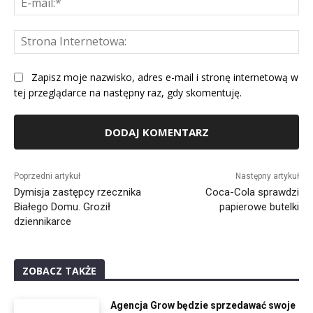
mai
St
Int
Zapisz moje nazwisko, adres e-mail i stronę internetową w
tej przeglądarce na następny raz, gdy skomentuję.
Alternative:
Poprzedni artykuł
Następny artykuł
Dymisja zastępcy rzecznika
Coca-Cola sprawdzi
Białego Domu. Groził
papierowe butelki
dziennikarce
ZOBACZ TAKŻE
Agencja Grow będzie sprzedawać swoje