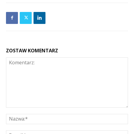
ZOSTAW KOMENTARZ
Komentarz:
Na
E-