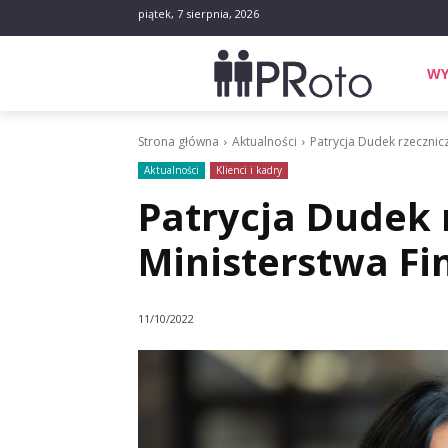
piątek, 7 sierpnia, 2026
WY
Strona główna
Aktualności
Patrycja Dudek rzecznic
Aktualności
Klienci i kadry
Patrycja Dudek 
Ministerstwa F
11/10/2022