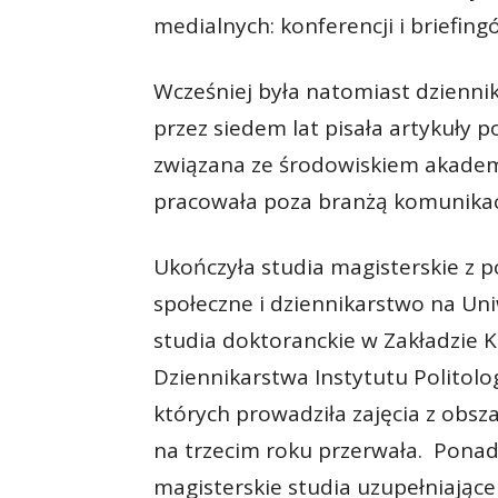
medialnych: konferencji i briefin
Wcześniej była natomiast dzienni
przez siedem lat pisała artykuły 
związana ze środowiskiem akademi
pracowała poza branżą komunika
Ukończyła studia magisterskie z po
społeczne i dziennikarstwo na Un
studia doktoranckie w Zakładzie
Dziennikarstwa Instytutu Politol
których prowadziła zajęcia z obsz
na trzecim roku przerwała. Ponad
magisterskie studia uzupełniając