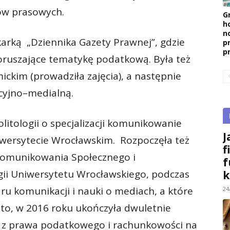
gów prasowych.
G
h
n
karką „Dziennika Gazety Prawnej”, gdzie
p
p
poruszające tematykę podatkową. Była też
ckim (prowadziła zajęcia), a następnie
cyjno–medialną.
litologii o specjalizacji komunikowanie
J
iwersytecie Wrocławskim. Rozpoczęła też
f
 Komunikowania Społecznego i
f
ogii Uniwersytetu Wrocławskiego, podczas
k
aru komunikacji i nauki o mediach, a które
24
to, w 2016 roku ukończyła dwuletnie
e z prawa podatkowego i rachunkowości na