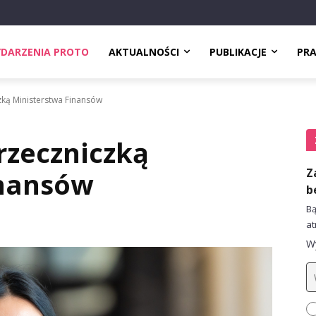
DARZENIA PROTO
AKTUALNOŚCI
PUBLIKACJE
PR
zką Ministerstwa Finansów
rzeczniczką
Z
inansów
b
Bą
at
Wy