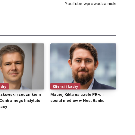
YouTube wprowadza nicki
adry
Klienci i kadry
czkowski rzecznikiem
Maciej Kikta na czele PR-u i
entralnego Instytutu
social mediów w Nest Banku
racy