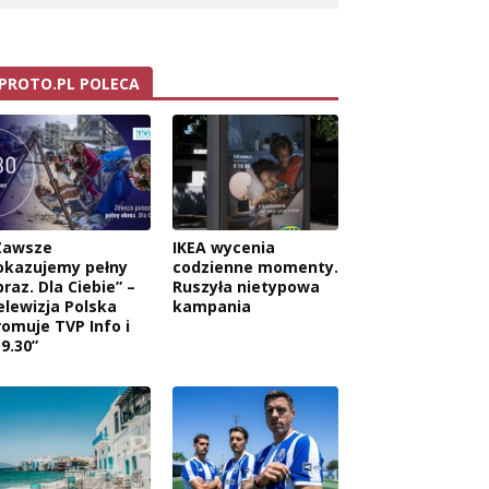
PROTO.PL POLECA
Zawsze
IKEA wycenia
okazujemy pełny
codzienne momenty.
raz. Dla Ciebie” –
Ruszyła nietypowa
elewizja Polska
kampania
romuje TVP Info i
9.30”