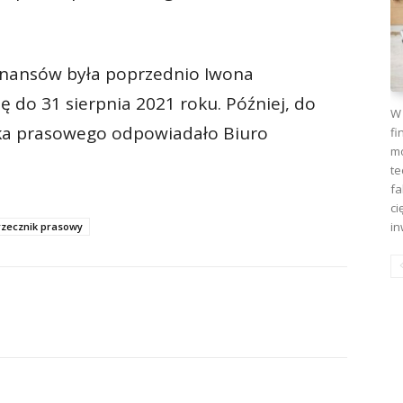
inansów była poprzednio Iwona
ję do 31 sierpnia 2021 roku. Później, do
W 
nika prasowego odpowiadało Biuro
fi
mo
te
fa
ci
in
rzecznik prasowy