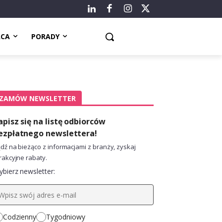
ACA
PORADY
ZAMÓW NEWSLETTER
apisz się na listę odbiorców
ezpłatnego newslettera!
dź na bieżąco z informacjami z branży, zyskaj
rakcyjne rabaty.
bierz newsletter:
Codzienny
Tygodniowy