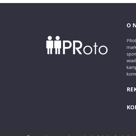
O 
PRot
mark
spon
wiad
kamp
komu
RE
KO