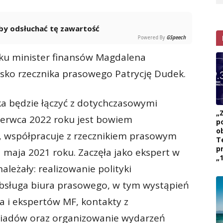
 aby odsłuchać tę zawartość
Powered By
GSpeech
oku minister finansów Magdalena
sko rzecznika prasowego Patrycję Dudek.
ka będzie łączyć z dotychczasowymi
„
zerwca 2022 roku jest bowiem
p
ob
, współpracuje z rzecznikiem prasowym
T
p
1 maja 2021 roku. Zaczęła jako ekspert w
„1
leżały: realizowanie polityki
obsługa biura prasowego, w tym wystąpień
 i ekspertów MF, kontakty z
wiadów oraz organizowanie wydarzeń