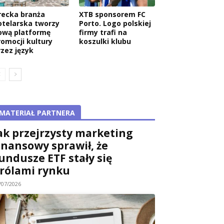
recka branża
XTB sponsorem FC
otelarska tworzy
Porto. Logo polskiej
ową platformę
firmy trafi na
romocji kultury
koszulki klubu
rzez język
MATERIAŁ PARTNERA
ak przejrzysty marketing
inansowy sprawił, że
undusze ETF stały się
rólami rynku
/07/2026