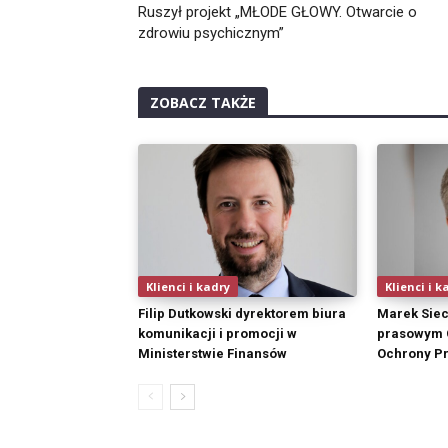
Ruszył projekt „MŁODE GŁOWY. Otwarcie o
zdrowiu psychicznym”
ZOBACZ TAKŻE
Klienci i kadry
Klienci i k
Filip Dutkowski dyrektorem biura
Marek Sie
komunikacji i promocji w
prasowym C
Ministerstwie Finansów
Ochrony P