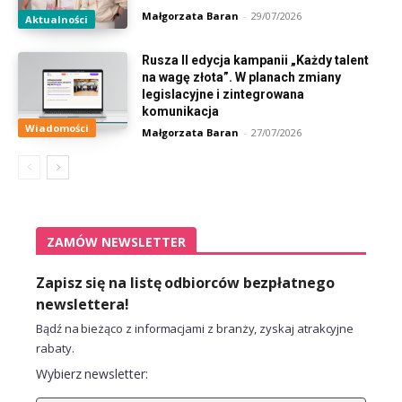
Małgorzata Baran
-
29/07/2026
Aktualności
Rusza II edycja kampanii „Każdy talent
na wagę złota”. W planach zmiany
legislacyjne i zintegrowana
komunikacja
Wiadomości
Małgorzata Baran
-
27/07/2026
ZAMÓW NEWSLETTER
Zapisz się na listę odbiorców bezpłatnego
newslettera!
Bądź na bieżąco z informacjami z branży, zyskaj atrakcyjne
rabaty.
Wybierz newsletter: