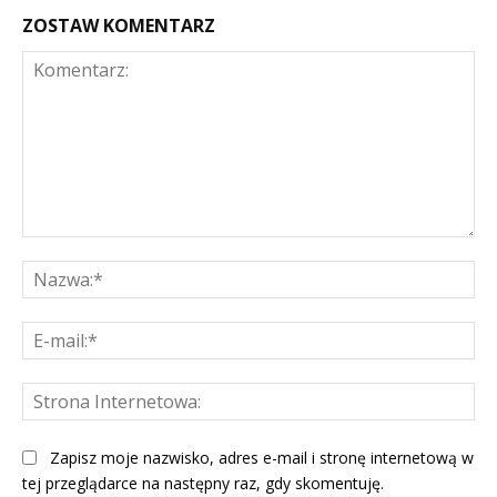
ZOSTAW KOMENTARZ
Komentarz:
Na
E-
mai
St
Int
Zapisz moje nazwisko, adres e-mail i stronę internetową w
tej przeglądarce na następny raz, gdy skomentuję.