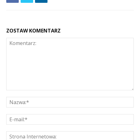
ZOSTAW KOMENTARZ
Komentarz:
Na
E-
mai
St