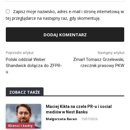
Int
Zapisz moje nazwisko, adres e-mail i stronę internetową w
tej przeglądarce na następny raz, gdy skomentuję.
Alternative:
Poprzedni artykuł
Następny artykuł
Polski oddział Weber
Zmarł Tomasz Grzelewski,
Shandwick dołącza do ZFPR-
rzecznik prasowy PKW
u
ZOBACZ TAKŻE
Maciej Kikta na czele PR-u i social
mediów w Nest Banku
Małgorzata Baran
-
15/07/2026
Klienci i kadry