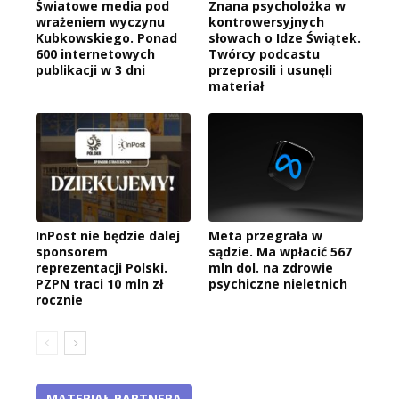
Światowe media pod
Znana psycholożka w
wrażeniem wyczynu
kontrowersyjnych
Kubkowskiego. Ponad
słowach o Idze Świątek.
600 internetowych
Twórcy podcastu
publikacji w 3 dni
przeprosili i usunęli
materiał
InPost nie będzie dalej
Meta przegrała w
sponsorem
sądzie. Ma wpłacić 567
reprezentacji Polski.
mln dol. na zdrowie
PZPN traci 10 mln zł
psychiczne nieletnich
rocznie
MATERIAŁ PARTNERA