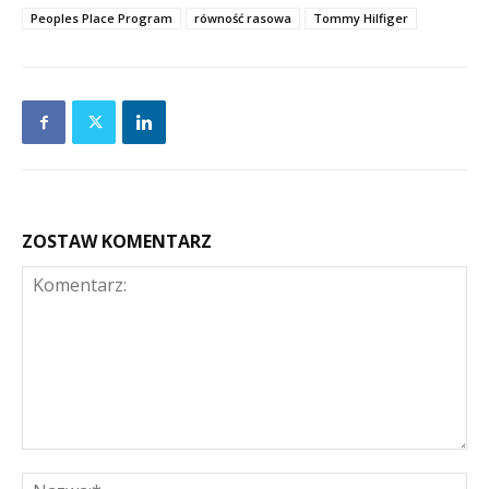
Peoples Place Program
równość rasowa
Tommy Hilfiger
ZOSTAW KOMENTARZ
Komentarz:
Na