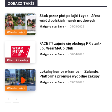
ZOBACZ TAKŻE
Skok przez płot po lajki i zyski. Afera
wśród polskich marek modowych
Małgorzata Baran
-
04/08/2026
Wiadomości
FACE IT! zajmie się obsługą PR start-
upu WearMeUp.Club
Małgorzata Baran
-
30/04/2026
Klienci i kadry
Lokalny humor w kampanii Zalando.
Platforma promuje wygodne zakupy
Małgorzata Baran
-
09/02/2026
Wiadomości