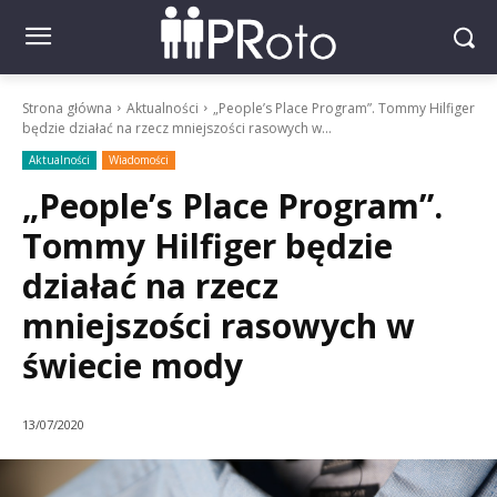
Strona główna
Aktualności
„People’s Place Program”. Tommy Hilfiger
będzie działać na rzecz mniejszości rasowych w...
Aktualności
Wiadomości
„People’s Place Program”.
Tommy Hilfiger będzie
działać na rzecz
mniejszości rasowych w
świecie mody
13/07/2020