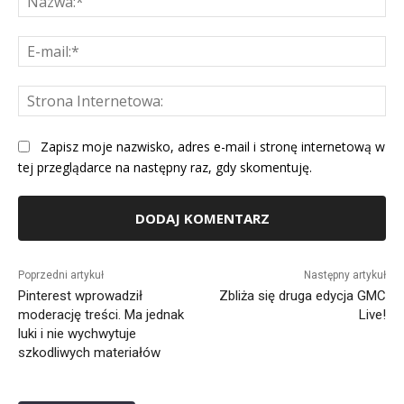
E-
mai
St
Int
Zapisz moje nazwisko, adres e-mail i stronę internetową w
tej przeglądarce na następny raz, gdy skomentuję.
Alternative:
Poprzedni artykuł
Następny artykuł
Pinterest wprowadził
Zbliża się druga edycja GMC
moderację treści. Ma jednak
Live!
luki i nie wychwytuje
szkodliwych materiałów