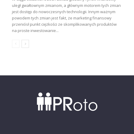
uległ gwałtownym zmianom, a głównym motorem tych zmian
jest dostęp do nowoczesnych technologii. Innym ważnym
powodem tych zmian jest fakt, że marketing finansowy
przeniósł punkt ciężkości ze skomplikowanych produktów
na proste inwestowanie...