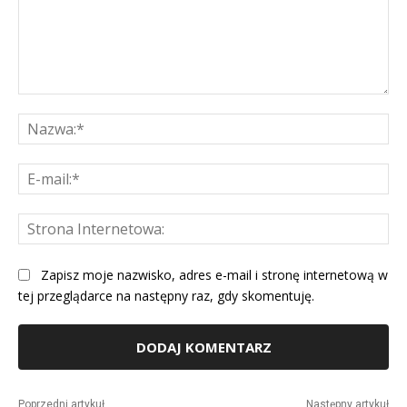
Komentarz:
Na
E-
mai
St
Int
Zapisz moje nazwisko, adres e-mail i stronę internetową w
tej przeglądarce na następny raz, gdy skomentuję.
Alternative:
Poprzedni artykuł
Następny artykuł