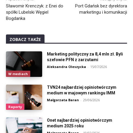
Sławomir Krenczyk: z Enei do
Port Gdańsk bez dyrektora
spółki Lubelski Węgiel
marketingu i komunikacji
Bogdanka
ZOBACZ TAKŻE
Marketing polityczny za 8,4 mln zł. Byli
szefowie PFN z zarzutami
Aleksandra Oleszycka
-
15/07/2026
W mediach
TVN24 najbardziej opiniotwórczym
medium w majowym rankingu IMM
Małgorzata Baran
-
29/06/2026
Raporty
Onet najbardziej opiniotwórczym
medium 2025 roku
Małgorzata Baran
-
10/02/2026