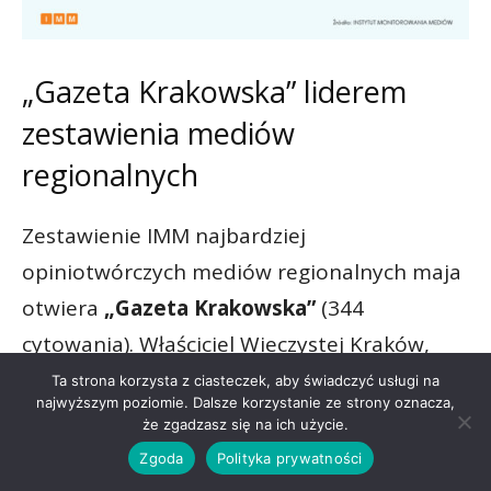
„Gazeta Krakowska” liderem
zestawienia mediów
regionalnych
Zestawienie IMM najbardziej
opiniotwórczych mediów regionalnych maja
otwiera
„Gazeta Krakowska”
(344
cytowania). Właściciel Wieczystej Kraków,
Wojciech Kwiecień, zdementował plotki o
Ta strona korzysta z ciasteczek, aby świadczyć usługi na
najwyższym poziomie. Dalsze korzystanie ze strony oznacza,
rzekomym wycofaniu drużyny z rozgrywek
że zgadzasz się na ich użycie.
Betclic I Ligi
po zakończeniu sezonu.
Zgoda
Polityka prywatności