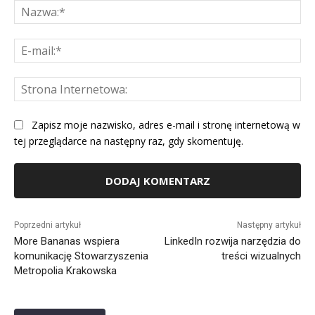
Na
E-
mai
St
Int
Zapisz moje nazwisko, adres e-mail i stronę internetową w
tej przeglądarce na następny raz, gdy skomentuję.
Alternative:
Poprzedni artykuł
Następny artykuł
More Bananas wspiera
LinkedIn rozwija narzędzia do
komunikację Stowarzyszenia
treści wizualnych
Metropolia Krakowska