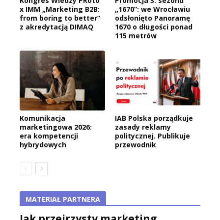
Kongres Wiedzy PRoto
Promocja 3. sezonu
x IMM „Marketing B2B:
„1670”: we Wrocławiu
from boring to better”
odsłonięto Panoramę
z akredytacją DIMAQ
1670 o długości ponad
115 metrów
Komunikacja
IAB Polska porządkuje
marketingowa 2026:
zasady reklamy
era kompetencji
politycznej. Publikuje
hybrydowych
przewodnik
MATERIAŁ PARTNERA
Jak przejrzysty marketing